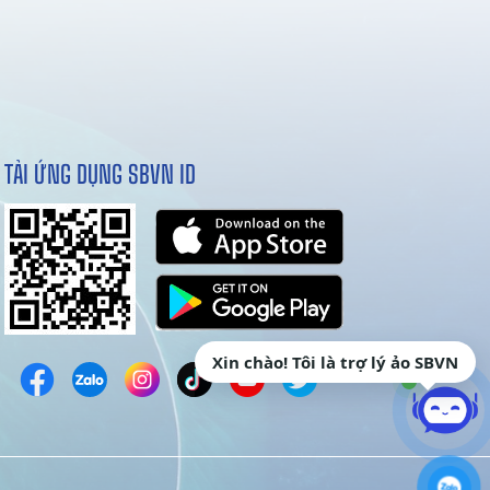
TẢI ỨNG DỤNG SBVN ID
Xin chào! Tôi là trợ lý ảo SBVN