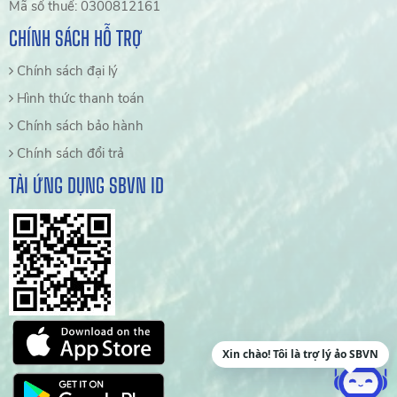
Mã số thuế: 0300812161
CHÍNH SÁCH HỖ TRỢ
Chính sách đại lý
Hình thức thanh toán
Chính sách bảo hành
Chính sách đổi trả
TẢI ỨNG DỤNG SBVN ID
Xin chào! Tôi là trợ lý ảo SBVN