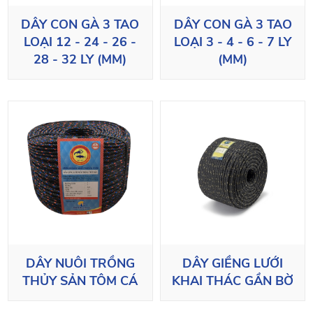
DÂY CON GÀ 3 TAO
DÂY CON GÀ 3 TAO
LOẠI 12 - 24 - 26 -
LOẠI 3 - 4 - 6 - 7 LY
28 - 32 LY (MM)
(MM)
DÂY NUÔI TRỒNG
DÂY GIỀNG LƯỚI
THỦY SẢN TÔM CÁ
KHAI THÁC GẦN BỜ