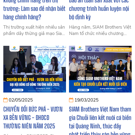
không chính hãng trên thị
bảo an toàn sản xuất với các
trường: Làm sao để nhận biết
chương trình huấn luyện nội
hàng chính hãng?
bộ định kỳ
Thị trường xuất hiện nhiều sản
Hàng năm, SIAM Brothers Việt
phẩm dây thừng giả mạo Siam
Nam tổ chức nhiều chương
Brothers Việt Nam gây ảnh
trình huấn luyện nội bộ như
hưởng uy tín và nguy hiểm
PCCC, sơ cấp cứu, an toàn lao
cho người tiêu dùng. Xem
động, vận hành xe nâng…
ngay cách nhận biết dây
giúp nâng cao kỹ năng, đảm
thừng chính hãng, tránh rủi ro
bảo an toàn cho toàn bộ nhân
khi sử dụng.
sự.
02/05/2025
19/03/2025
CHUYỂN ĐỔI BỨC PHÁ - VƯƠN
SIAM Brothers Việt Nam tham
XA BỀN VỮNG - ĐHĐCĐ
gia Chuỗi liên kết nuôi cá biển
THƯỜNG NIÊN NĂM 2025
tại Quảng Ninh, thúc đẩy
phát triển thủy sản bền vững