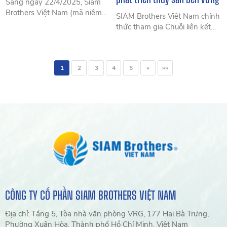
Sáng ngày 22/4/2025, Siam
Brothers Việt Nam (mã niêm
SIAM Brothers Việt Nam chính
yết tại HOSE: SBV) đã tổ chức
thức tham gia Chuỗi liên kết
Đại hội đồng cổ đông thường
nuôi cá biển tại Quảng Ninh,
niên năm 2025 với sự tham
đánh dấu một bước tiến quan
gia của 17 Cổ đông lớn đại
trọng trong ngành nuôi trồng
diện cho 20,661,569 Cổ phần,
1
2
3
4
5
»
»»
thủy sản, hướng tới phát triển
chiếm 75,62% số cổ phần có
bền vững và hiệu quả.
quyền biểu quyết của Công ty.
CÔNG TY CỔ PHẦN SIAM BROTHERS VIỆT NAM
Địa chỉ: Tầng 5, Tòa nhà văn phòng VRG, 177 Hai Bà Trưng,
Phường Xuân Hòa, Thành phố Hồ Chí Minh, Việt Nam