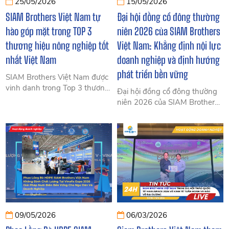
25/05/2026
15/05/2026
SIAM Brothers Việt Nam tự
Đại hội đồng cổ đông thường
hào góp mặt trong TOP 3
niên 2026 của SIAM Brothers
thương hiệu nông nghiệp tốt
Việt Nam: Khẳng định nội lực
nhất Việt Nam
doanh nghiệp và định hướng
phát triển bền vững
SIAM Brothers Việt Nam được
vinh danh trong Top 3 thương
Đại hội đồng cổ đông thường
hiệu nông nghiệp tốt nhất Việt
niên 2026 của SIAM Brothers
Nam 2026, cung cấp giải pháp
Việt Nam ghi nhận tín hiệu
dây thừng, phao HDPE và
phục hồi tích cực với mức giảm
nông nghiệp công nghệ cao
lỗ 92% cùng các quyết định bổ
bền vững.
nhiệm nhân sự lãnh đạo mới
cho giai đoạn phát triển tiếp
theo.
09/05/2026
06/03/2026