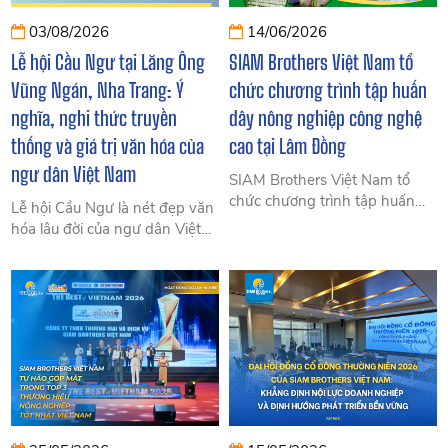
03/08/2026
14/06/2026
Lễ hội Cầu Ngư tại Lăng Ông
SIAM Brothers Việt Nam tổ
Vũng Ngán, Nha Trang: Ý
chức chương trình tập huấn
nghĩa, nghi thức truyền
dây nông nghiệp công nghệ
thống và giá trị văn hóa của
cao tại Lâm Đồng
ngư dân Việt Nam
SIAM Brothers Việt Nam tổ
chức chương trình tập huấn
Lễ hội Cầu Ngư là nét đẹp văn
dây nông nghiệp công nghệ
hóa lâu đời của ngư dân Việt
cao tại Lâm Đồng, giúp bà con
Nam, mang ý nghĩa cầu mong
tiếp cận giải pháp dây nhà
biển yên sóng lặng, mùa vụ
kính, dây giàn leo và dây
bội thu. Cùng SIAM Brothers
chống đổ ngã hiệu quả.
Việt Nam tìm hiểu giá trị truyền
thống và tinh thần bám biển
của người dân miền biển.