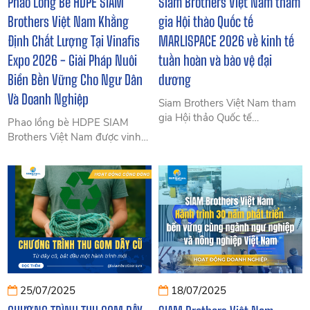
Phao Lồng Bè HDPE SIAM
Siam Brothers Việt Nam tham
Brothers Việt Nam Khẳng
gia Hội thảo Quốc tế
Định Chất Lượng Tại Vinafis
MARLISPACE 2026 về kinh tế
Expo 2026 - Giải Pháp Nuôi
tuần hoàn và bảo vệ đại
Biển Bền Vững Cho Ngư Dân
dương
Và Doanh Nghiệp
Siam Brothers Việt Nam tham
gia Hội thảo Quốc tế
Phao lồng bè HDPE SIAM
MARLISPACE 2026 tại Đại
Brothers Việt Nam được vinh
học Nha Trang, chia sẻ giải
danh tại Vinafis Award 2026
pháp tái chế ngư cụ cũ và thúc
với độ bền vượt trội, chống
đẩy kinh tế tuần hoàn trong
chịu sóng gió tốt, giúp tối ưu
ngành thủy sản.
chi phí vận hành và phát triển
mô hình nuôi biển bền vững.
25/07/2025
18/07/2025