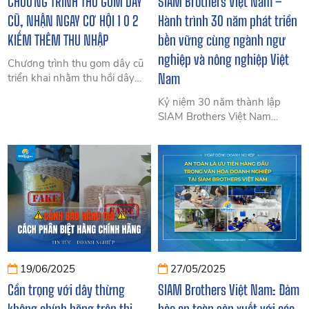
CHƯƠNG TRÌNH THU GOM DÂY
SIAM Brothers Việt Nam –
CŨ, NHẬN NGAY CƠ HỘI 1 0 2
Hành trình 30 năm phát triển
KIẾM THÊM THU NHẬP
bền vững cùng ngành ngư
nghiệp và nông nghiệp Việt
Chương trình thu gom dây cũ
Nam
triển khai nhằm thu hồi dây
thừng đã qua sử dụng, tái chế
Kỷ niệm 30 năm thành lập
thành nguyên liệu mới, góp
SIAM Brothers Việt Nam
phần giảm rác nhựa và bảo vệ
(1995–2025) – Hành trình
môi trường biển.
phát triển bền vững, dẫn đầu
ngành dây thừng, phao HDPE
và ngư cụ tại Việt Nam.
19/06/2025
27/05/2025
Cẩn trọng với dây thừng
SIAM Brothers Việt Nam: Đảm