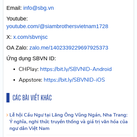
Email:
info@sbg.vn
Youtube:
youtube.com/@siambrothersvietnam1728
X:
x.com/sbvnjsc
OA Zalo:
zalo.me/1402339229697925373
Ứng dụng SBVN ID:
CHPlay:
https://bit.ly/SBVNID-Android
Appstore:
https://bit.ly/SBVNID-iOS
CÁC BÀI VIẾT KHÁC
Lễ hội Cầu Ngư tại Lăng Ông Vũng Ngán, Nha Trang:
Ý nghĩa, nghi thức truyền thống và giá trị văn hóa của
ngư dân Việt Nam