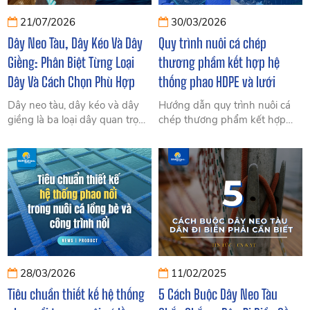
21/07/2026
30/03/2026
Dây Neo Tàu, Dây Kéo Và Dây
Quy trình nuôi cá chép
Giềng: Phân Biệt Từng Loại
thương phẩm kết hợp hệ
Dây Và Cách Chọn Phù Hợp
thống phao HDPE và lưới
Dây neo tàu, dây kéo và dây
Hướng dẫn quy trình nuôi cá
giềng là ba loại dây quan trọng
chép thương phẩm kết hợp
trong hàng hải, khai thác thủy
cùng với phao HDPE và lưới
sản và nuôi trồng biển. Tìm
nuôi giúp tăng năng suất, giảm
hiểu công dụng, đặc điểm và
rủi ro, tối ưu chi phí cho bà con
cách phân biệt từng loại dây.
ngư dân.
28/03/2026
11/02/2025
Tiêu chuẩn thiết kế hệ thống
5 Cách Buộc Dây Neo Tàu