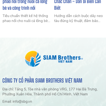
phao nổi trong nuôi cá lồng
Chắc Chắn – Dân Đi Biển Cần
bè và công trình nổi
Biết
Tiêu chuẩn thiết kế hệ thống
Hướng dẫn cách buộc dây neo
phao nổi cho nuôi cá lồng bè
tàu đúng kỹ thuật, đảm bảo
và công trình nổi: tải trọng, vật
tàu an toàn và tránh sự cố.
liệu nhựa HDPE, độ bền chắc
Đọc ngay để biết các bước đơn
và cách lựa chọn tối ưu chi phí
giản giúp chuyến đi biển thuận
nhất.
lợi.
CÔNG TY CỔ PHẦN SIAM BROTHERS VIỆT NAM
Địa chỉ: Tầng 5, Tòa nhà văn phòng VRG, 177 Hai Bà Trưng,
Phường Xuân Hòa, Thành phố Hồ Chí Minh, Việt Nam
Email: info@sbg.vn