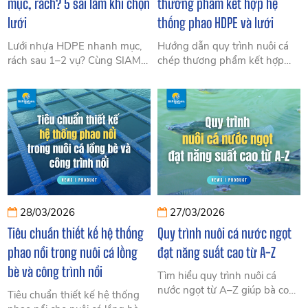
mục, rách? 5 sai lầm khi chọn
thương phẩm kết hợp hệ
lưới
thống phao HDPE và lưới
Lưới nhựa HDPE nhanh mục,
Hướng dẫn quy trình nuôi cá
rách sau 1–2 vụ? Cùng SIAM
chép thương phẩm kết hợp
Brothers VN tìm hiểu 5 sai lầm
cùng với phao HDPE và lưới
khi chọn lưới và cách chọn lưới
nuôi giúp tăng năng suất, giảm
HDPE bền 5–10 năm, tiết
rủi ro, tối ưu chi phí cho bà con
kiệm chi phí.
ngư dân.
28/03/2026
27/03/2026
Tiêu chuẩn thiết kế hệ thống
Quy trình nuôi cá nước ngọt
phao nổi trong nuôi cá lồng
đạt năng suất cao từ A-Z
bè và công trình nổi
Tìm hiểu quy trình nuôi cá
nước ngọt từ A–Z giúp bà con
Tiêu chuẩn thiết kế hệ thống
ngư dân tăng năng suất, giảm