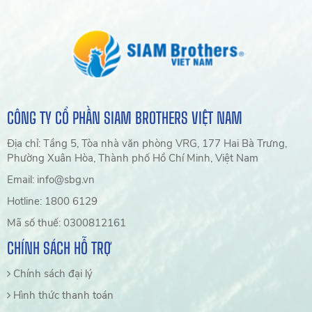
chi phí đầu tư.
CÔNG TY CỔ PHẦN SIAM BROTHERS VIỆT NAM
Địa chỉ: Tầng 5, Tòa nhà văn phòng VRG, 177 Hai Bà Trưng,
Phường Xuân Hòa, Thành phố Hồ Chí Minh, Việt Nam
Email: info@sbg.vn
Hotline: 1800 6129
Mã số thuế: 0300812161
CHÍNH SÁCH HỖ TRỢ
Chính sách đại lý
Hình thức thanh toán