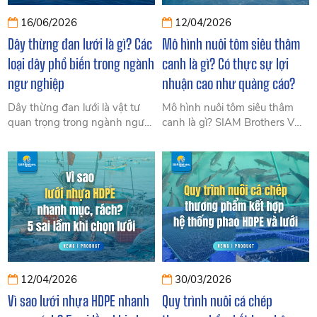
16/06/2026
12/04/2026
Dây thừng đan lưới là gì? Các
Mô hình nuôi tôm siêu thâm
loại dây phổ biến trong ngành
canh là gì? Có thực sự lợi
ngư nghiệp
nhuận cao như quảng cáo?
Dây thừng đan lưới là vật tư
Mô hình nuôi tôm siêu thâm
quan trọng trong ngành ngư
canh là gì? SIAM Brothers VN
nghiệp. Tìm hiểu các loại dây
phân tích chi phí, lợi nhuận, rủi
đan lưới phổ biến, ưu nhược
ro thực tế và giải pháp vật tư
điểm, ứng dụng thực tế và
để tối ưu hiệu quả cho người
cách lựa chọn phù hợp cho
nuôi tôm.
từng nhu cầu khai thác thủy
sản.
12/04/2026
30/03/2026
Vì sao lưới nhựa HDPE nhanh
Quy trình nuôi cá chép