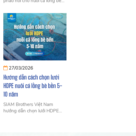
phao nổi cho nuôi cá lồng bè
bệnh. Hướng dẫn chi tiết cho
và công trình nổi: tải trọng, vật
ao, lồng bè, tối ưu chi phí và
liệu nhựa HDPE, độ bền chắc
hiệu quả.
và cách lựa chọn tối ưu chi phí
nhất.
27/03/2026
Hướng dẫn cách chọn lưới
HDPE nuôi cá lồng bè bền 5-
10 năm
SIAM Brothers Việt Nam
hướng dẫn chọn lưới HDPE
nuôi cá lồng bè bền 5-10 năm:
tiêu chí kỹ thuật, cách chọn
đúng, tránh sai lầm và tối ưu