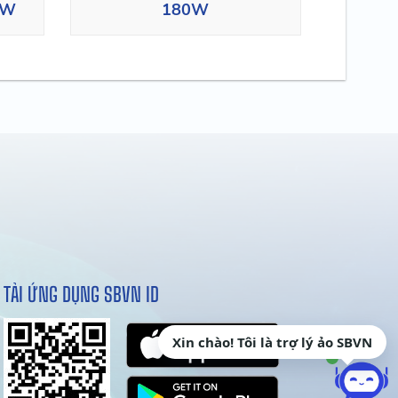
0W
180W
TẢI ỨNG DỤNG SBVN ID
Xin chào! Tôi là trợ lý ảo SBVN