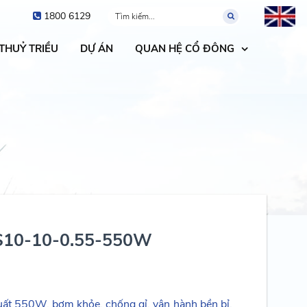
1800 6129
 THUỶ TRIỀU
DỰ ÁN
QUAN HỆ CỔ ĐÔNG
S10-10-0.55-550W
t 550W, bơm khỏe, chống gỉ, vận hành bền bỉ.