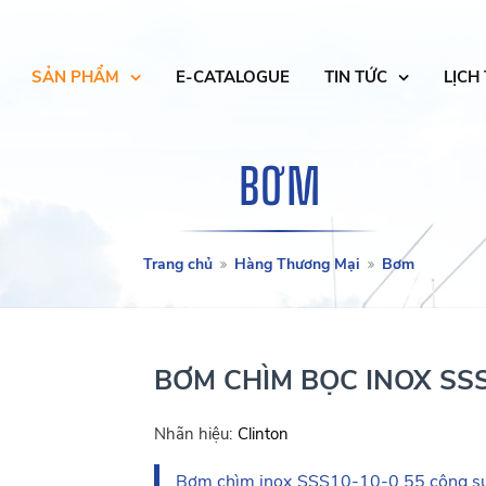
SẢN PHẨM
E-CATALOGUE
TIN TỨC
LỊCH
BƠM
Trang chủ
Hàng Thương Mại
Bơm
BƠM CHÌM BỌC INOX SS
Nhãn hiệu:
Clinton
Bơm chìm inox SSS10-10-0.55 công suấ