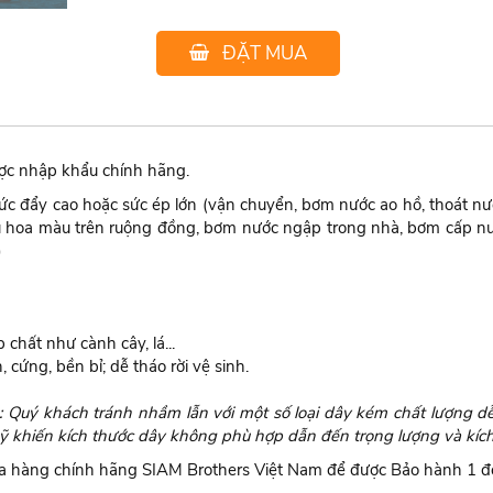
ĐẶT MUA
ợc nhập khẩu chính hãng.
c đẩy cao hoặc sức ép lớn (vận chuyển, bơm nước ao hồ, thoát nướ
iêu hoa màu trên ruộng đồng, bơm nước ngập trong nhà, bơm cấp nướ
)
 chất như cành cây, lá...
cứng, bền bỉ; dễ tháo rời vệ sinh.
Quý khách tránh nhầm lẫn với một số loại dây kém chất lượng dễ 
kỹ khiến kích thước dây không phù hợp dẫn đến trọng lượng và kích
 hàng chính hãng SIAM Brothers Việt Nam để được Bảo hành 1 đổi