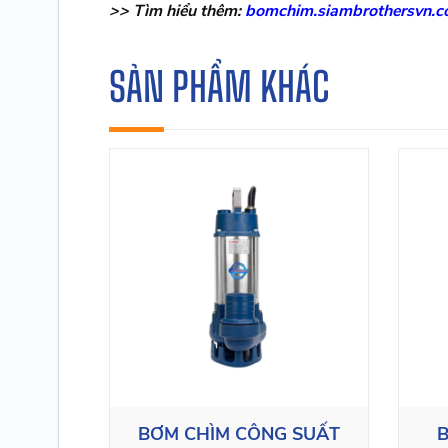
>> Tìm hiểu thêm:
bomchim.siambrothersvn.c
SẢN PHẨM KHÁC
BƠM CHÌM CÔNG SUẤT
B