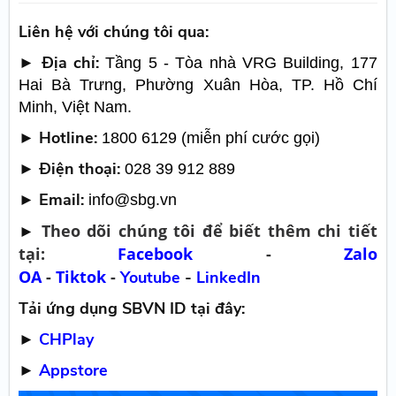
Liên hệ với chúng tôi qua:
► Địa chỉ:
Tầng 5 - Tòa nhà VRG Building, 177
Hai Bà Trưng, Phường Xuân Hòa, TP. Hồ Chí
Minh, Việt Nam.
► Hotline:
1800 6129 (miễn phí cước gọi)
► Điện thoại:
028 39 912 889
► Email:
info@sbg.vn
Theo dõi chúng tôi để biết thêm chi tiết
►
tại:
Facebook
-
Zalo
OA
-
Tiktok
-
Youtube
-
LinkedIn
Tải ứng dụng SBVN ID tại đây:
►
CHPlay
►
Appstore