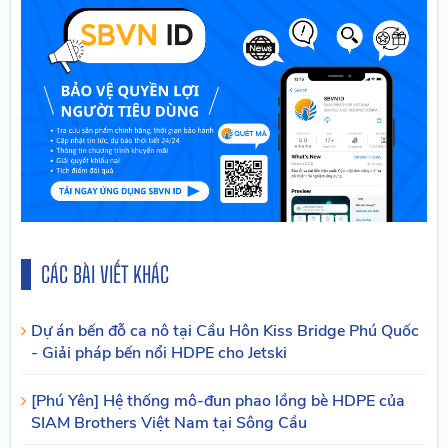
CÁC BÀI VIẾT KHÁC
Dự án bến đỗ ca nô tại Cầu Hôn Kiss Bridge Phú Quốc
- Giải pháp bến nổi HDPE cho Jetski
[Phú Yên] Hệ thống mô-đun phao lồng bè HDPE của
SIAM Brothers Việt Nam tại Sông Cầu