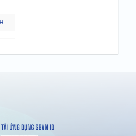
CH
TẢI ỨNG DỤNG SBVN ID