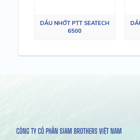
DẦU NHỚT PTT SEATECH
DẦ
6500
CÔNG TY CỔ PHẦN SIAM BROTHERS VIỆT NAM