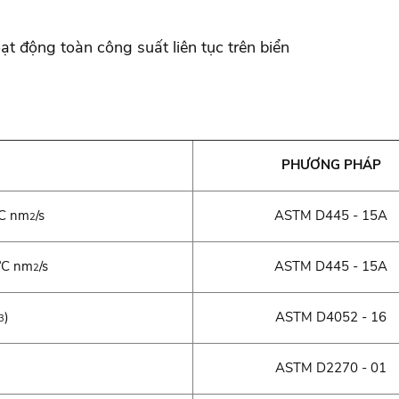
t động toàn công suất liên tục trên biển
PHƯƠNG PHÁP
°C nm
/s
ASTM D445 - 15A
2
0°C nm
/s
ASTM D445 - 15A
2
)
ASTM D4052 - 16
3
ASTM D2270 - 01