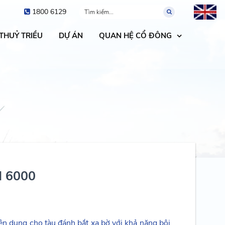
1800 6129
 THUỶ TRIỀU
DỰ ÁN
QUAN HỆ CỔ ĐÔNG
 6000
ên dụng cho tàu đánh bắt xa bờ với khả năng bôi