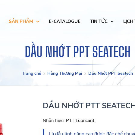
SẢN PHẨM
E-CATALOGUE
TIN TỨC
LỊCH
DẦU NHỚT PPT SEATECH
Trang chủ
Hàng Thương Mại
Dầu Nhớt PPT Seatech
DẦU NHỚT PTT SEATECH
Nhãn hiệu:
PTT Lubricant
Là dầu tính năng cao được đặc chế chuy