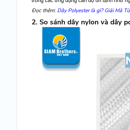
trong các ứng dụng cần độ ổn định như ng
Đọc thêm
Dây Polyester là gì? Giải Mã 
:
2. So sánh dây nylon và dây p