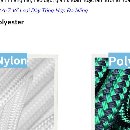
ành hàng hải, neo đậu, giàn khoan hoặc làm lưới an toà
Từ A-Z Về Loại Dây Tổng Hợp Đa Năng
olyester