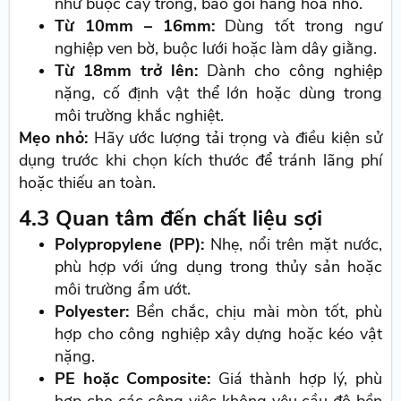
như buộc cây trồng, bao gói hàng hóa nhỏ.
Từ 10mm – 16mm:
Dùng tốt trong ngư
nghiệp ven bờ, buộc lưới hoặc làm dây giằng.
Từ 18mm trở lên:
Dành cho công nghiệp
nặng, cố định vật thể lớn hoặc dùng trong
môi trường khắc nghiệt.
Mẹo nhỏ:
Hãy ước lượng tải trọng và điều kiện sử
dụng trước khi chọn kích thước để tránh lãng phí
hoặc thiếu an toàn.
4.3 Quan tâm đến chất liệu sợi
Polypropylene (PP):
Nhẹ, nổi trên mặt nước,
phù hợp với ứng dụng trong thủy sản hoặc
môi trường ẩm ướt.
Polyester:
Bền chắc, chịu mài mòn tốt, phù
hợp cho công nghiệp xây dựng hoặc kéo vật
nặng.
PE hoặc Composite:
Giá thành hợp lý, phù
hợp cho các công việc không yêu cầu độ bền