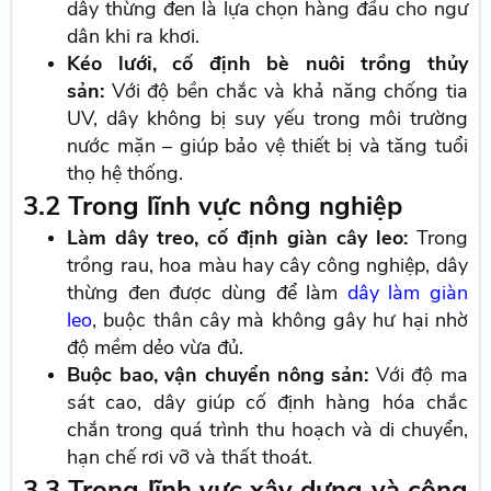
dây thừng đen là lựa chọn hàng đầu cho ngư
dân khi ra khơi.
Kéo lưới, cố định bè nuôi trồng thủy
sản:
Với độ bền chắc và khả năng chống tia
UV, dây không bị suy yếu trong môi trường
nước mặn – giúp bảo vệ thiết bị và tăng tuổi
thọ hệ thống.
3.2 Trong lĩnh vực nông nghiệp
Làm dây treo, cố định giàn cây leo:
Trong
trồng rau, hoa màu hay cây công nghiệp, dây
thừng đen được dùng để làm
dây làm giàn
leo
, buộc thân cây mà không gây hư hại nhờ
độ mềm dẻo vừa đủ.
Buộc bao, vận chuyển nông sản:
Với độ ma
sát cao, dây giúp cố định hàng hóa chắc
chắn trong quá trình thu hoạch và di chuyển,
hạn chế rơi vỡ và thất thoát.
3.3 Trong lĩnh vực xây dựng và công