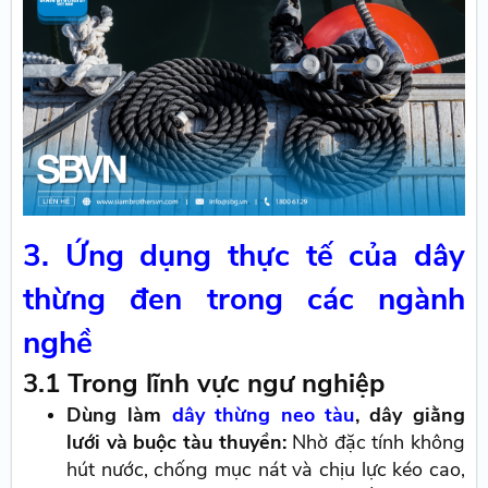
3. Ứng dụng thực tế của dây
thừng đen trong các ngành
nghề
3.1 Trong lĩnh vực ngư nghiệp
Dùng làm
dây thừng neo tàu
, dây giằng
lưới và buộc tàu thuyền:
Nhờ đặc tính không
hút nước, chống mục nát và chịu lực kéo cao,