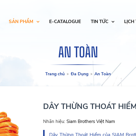
SẢN PHẨM
E-CATALOGUE
TIN TỨC
LỊCH
AN TOÀN
Trang chủ
Đa Dụng
An Toàn
DÂY THỪNG THOÁT HIỂ
Nhãn hiệu:
Siam Brothers Việt Nam
Dây Thừng Thoát Hiểm của SIAM Broth