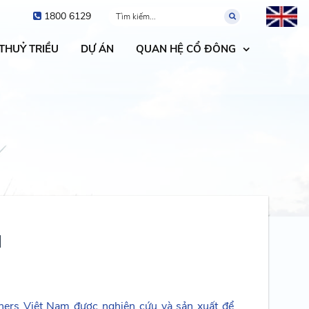
1800 6129
 THUỶ TRIỀU
DỰ ÁN
QUAN HỆ CỔ ĐÔNG
M
ers Việt Nam được nghiên cứu và sản xuất để