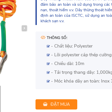
đảm bảo an toàn và sử dụng trong các 
nạn, thoát hiểm v.v. Dây thừng thoát h
định an toàn của ISCTC, sử dụng an toà
khách sạn v.v.
THÔNG SỐ:
- Chất liệu: Polyester
- Lõi polyester cáp thép cường
- Chiều dài: 10m
- Tải trọng thang dây: 1,000k
- Móc khóa dây an toàn: Inox
ĐẶT MUA