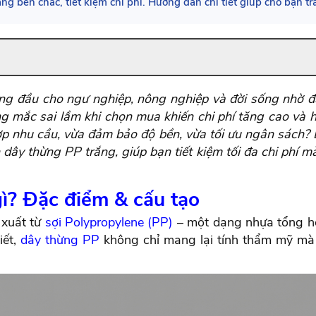
 bền chắc, tiết kiệm chi phí. Hướng dẫn chi tiết giúp cho bạn t
g đầu cho ngư nghiệp, nông nghiệp và đời sống nhờ đặc
ờng mắc sai lầm khi chọn mua khiến chi phí tăng cao và 
p nhu cầu, vừa đảm bảo độ bền, vừa tối ưu ngân sách? Bà
dây thừng PP trắng, giúp bạn tiết kiệm tối đa chi phí m
gì? Đặc điểm & cấu tạo
 xuất từ
sợi Polypropylene (PP)
– một dạng nhựa tổng hợ
iết,
dây thừng PP
không chỉ mang lại tính thẩm mỹ mà 