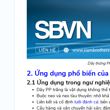
Dây thừng PP
2. Ứng dụng phổ biến của
2.1 Ứng dụng trong ngư nghi
Dây PP trắng là vật dụng không thể t
Buộc neo và neo tàu thuyền: nhờ khả 
Liên kết và cố định
lưới đánh cá
: bền
Cẩu hàng và vận chuyển hải sản: đảm