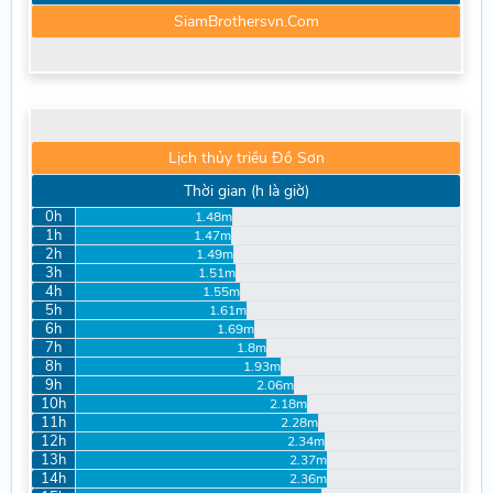
SiamBrothersvn.Com
Lịch thủy triều Đồ Sơn
Thời gian (h là giờ)
0h
1.48m
1h
1.47m
2h
1.49m
3h
1.51m
4h
1.55m
5h
1.61m
6h
1.69m
7h
1.8m
8h
1.93m
9h
2.06m
10h
2.18m
11h
2.28m
12h
2.34m
13h
2.37m
14h
2.36m