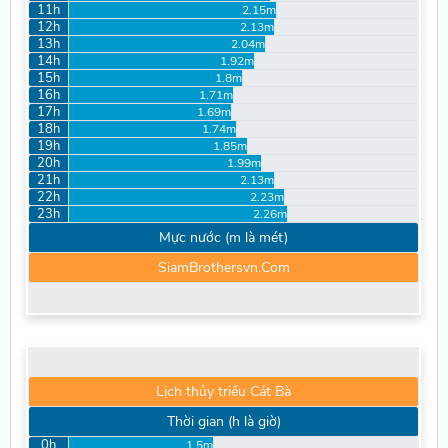
11h
2.15m
12h
2.13m
13h
2.04m
14h
1.92m
15h
1.8m
16h
1.71m
17h
1.69m
18h
1.74m
19h
1.85m
20h
1.99m
21h
2.13m
22h
2.23m
23h
2.26m
Mực nước (m là mét)
SiamBrothersvn.Com
Lịch thủy triều Cát Bà
Thời gian (h là giờ)
0h
1.5m