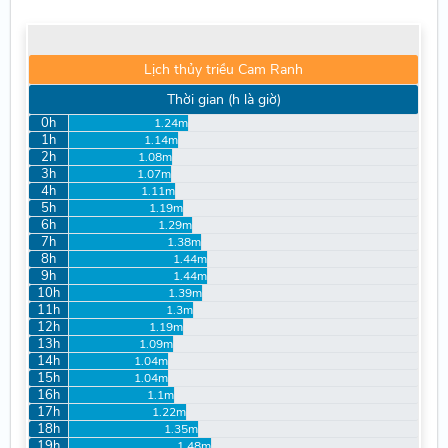
Lịch thủy triều Cam Ranh
Thời gian (h là giờ)
0h
1.24m
1h
1.14m
2h
1.08m
3h
1.07m
4h
1.11m
5h
1.19m
6h
1.29m
7h
1.38m
8h
1.44m
9h
1.44m
10h
1.39m
11h
1.3m
12h
1.19m
13h
1.09m
14h
1.04m
15h
1.04m
16h
1.1m
17h
1.22m
18h
1.35m
19h
1.48m