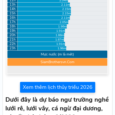
12h
2.04m
13h
2.11m
14h
2.15m
15h
2.15m
16h
2.11m
17h
2.05m
18h
1.98m
19h
1.91m
20h
1.88m
21h
1.87m
22h
1.91m
23h
1.96m
Mực nước (m là mét)
SiamBrothersvn.Com
Xem thêm lịch thủy triều 2026
Dưới đây là dự báo ngư trường nghề
lưới rê, lưới vây, cá ngừ đại dương,