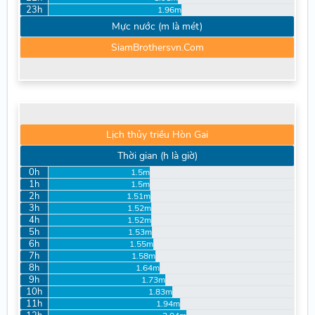
23h
1.96m
Mực nước (m là mét)
SiamBrothersvn.Com
Lịch thủy triều Hòn Gai
Thời gian (h là giờ)
0h
1.5m
1h
1.5m
2h
1.51m
3h
1.52m
4h
1.52m
5h
1.53m
6h
1.55m
7h
1.58m
8h
1.64m
9h
1.73m
10h
1.83m
11h
1.94m