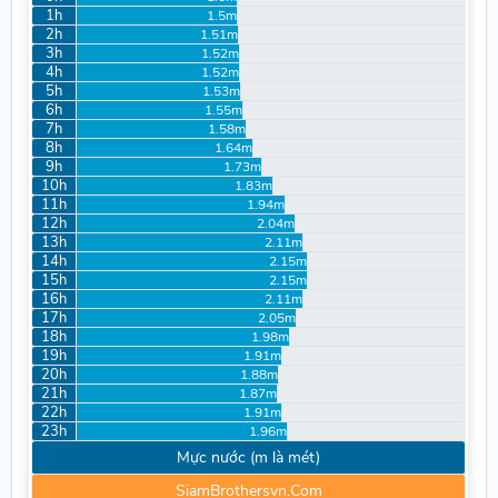
1h
1.5m
2h
1.51m
3h
1.52m
4h
1.52m
5h
1.53m
6h
1.55m
7h
1.58m
8h
1.64m
9h
1.73m
10h
1.83m
11h
1.94m
12h
2.04m
13h
2.11m
14h
2.15m
15h
2.15m
16h
2.11m
17h
2.05m
18h
1.98m
19h
1.91m
20h
1.88m
21h
1.87m
22h
1.91m
23h
1.96m
Mực nước (m là mét)
SiamBrothersvn.Com