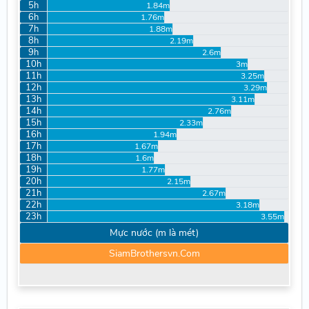
5h
1.84m
6h
1.76m
7h
1.88m
8h
2.19m
9h
2.6m
10h
3m
11h
3.25m
12h
3.29m
13h
3.11m
14h
2.76m
15h
2.33m
16h
1.94m
17h
1.67m
18h
1.6m
19h
1.77m
20h
2.15m
21h
2.67m
22h
3.18m
23h
3.55m
Mực nước (m là mét)
SiamBrothersvn.Com