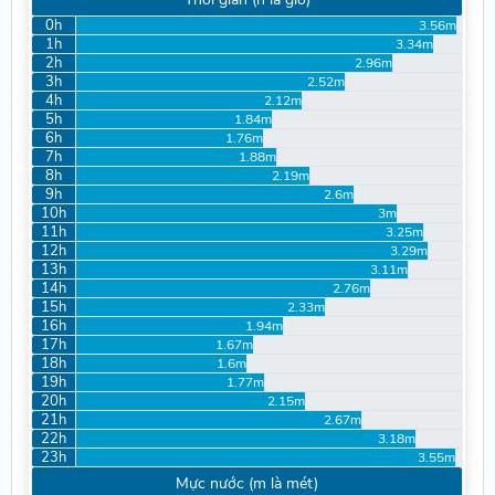
0h
3.56m
1h
3.34m
2h
2.96m
3h
2.52m
4h
2.12m
5h
1.84m
6h
1.76m
7h
1.88m
8h
2.19m
9h
2.6m
10h
3m
11h
3.25m
12h
3.29m
13h
3.11m
14h
2.76m
15h
2.33m
16h
1.94m
17h
1.67m
18h
1.6m
19h
1.77m
20h
2.15m
21h
2.67m
22h
3.18m
23h
3.55m
Mực nước (m là mét)