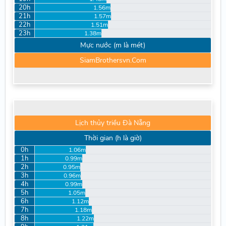
20h
1.56m
21h
1.57m
22h
1.51m
23h
1.38m
Mực nước (m là mét)
SiamBrothersvn.Com
Lịch thủy triều Đà Nẵng
Thời gian (h là giờ)
0h
1.06m
1h
0.99m
2h
0.95m
3h
0.96m
4h
0.99m
5h
1.05m
6h
1.12m
7h
1.18m
8h
1.22m