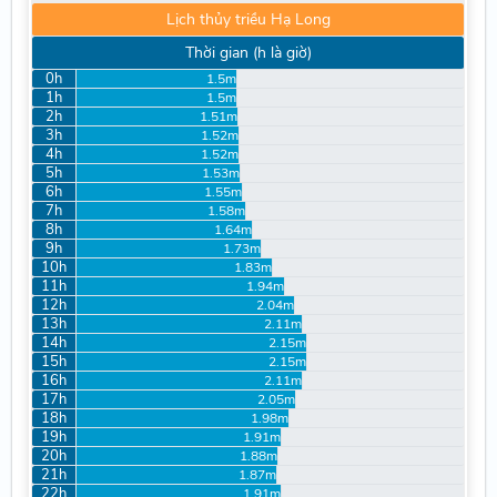
Lịch thủy triều Hạ Long
Thời gian (h là giờ)
0h
1.5m
1h
1.5m
2h
1.51m
3h
1.52m
4h
1.52m
5h
1.53m
6h
1.55m
7h
1.58m
8h
1.64m
9h
1.73m
10h
1.83m
11h
1.94m
12h
2.04m
13h
2.11m
14h
2.15m
15h
2.15m
16h
2.11m
17h
2.05m
18h
1.98m
19h
1.91m
20h
1.88m
21h
1.87m
22h
1.91m