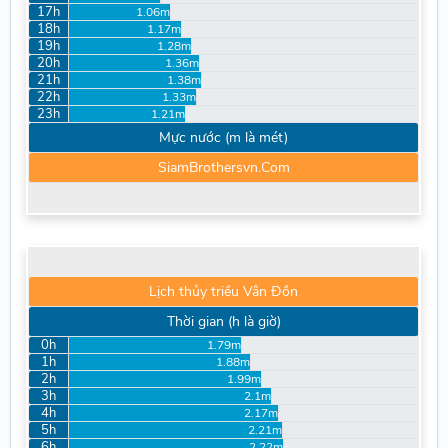
17h
1.06m
18h
1.17m
19h
1.28m
20h
1.36m
21h
1.38m
22h
1.33m
23h
1.21m
Mực nước (m là mét)
SiamBrothersvn.Com
Lịch thủy triều Vân Đồn
Thời gian (h là giờ)
0h
1.79m
1h
1.88m
2h
1.99m
3h
2.1m
4h
2.17m
5h
2.21m
6h
2.22m