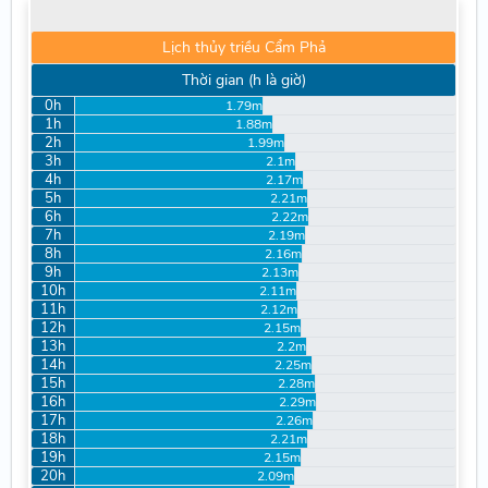
Lịch thủy triều Cẩm Phả
Thời gian (h là giờ)
0h
1.79m
1h
1.88m
2h
1.99m
3h
2.1m
4h
2.17m
5h
2.21m
6h
2.22m
7h
2.19m
8h
2.16m
9h
2.13m
10h
2.11m
11h
2.12m
12h
2.15m
13h
2.2m
14h
2.25m
15h
2.28m
16h
2.29m
17h
2.26m
18h
2.21m
19h
2.15m
20h
2.09m