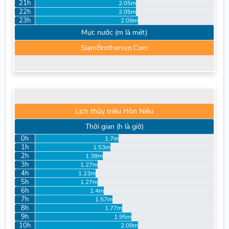
21h
2.05m
22h
2.05m
23h
2.09m
Mực nước (m là mét)
SiamBrothersvn.Com
Lịch thủy triều Hòn Niêu
Thời gian (h là giờ)
0h
1.7m
1h
1.53m
2h
1.38m
3h
1.27m
4h
1.23m
5h
1.27m
6h
1.4m
7h
1.57m
8h
1.77m
9h
1.95m
10h
2.09m