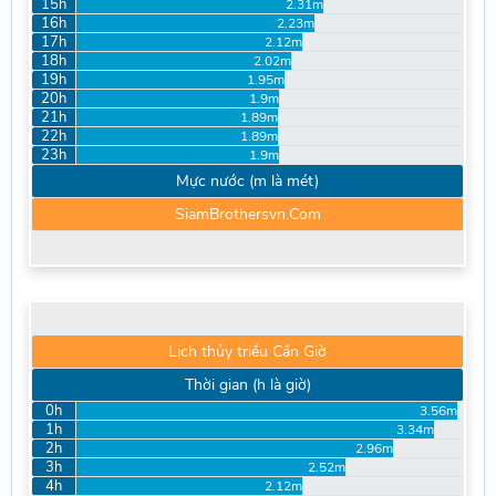
15h
2.31m
16h
2.23m
17h
2.12m
18h
2.02m
19h
1.95m
20h
1.9m
21h
1.89m
22h
1.89m
23h
1.9m
Mực nước (m là mét)
SiamBrothersvn.Com
Lịch thủy triều Cần Giờ
Thời gian (h là giờ)
0h
3.56m
1h
3.34m
2h
2.96m
3h
2.52m
4h
2.12m