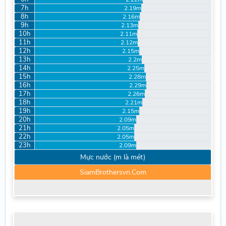
7h
2.19m
8h
2.16m
9h
2.13m
10h
2.11m
11h
2.12m
12h
2.15m
13h
2.2m
14h
2.25m
15h
2.28m
16h
2.29m
17h
2.26m
18h
2.21m
19h
2.15m
20h
2.09m
21h
2.05m
22h
2.05m
23h
2.09m
Mực nước (m là mét)
SiamBrothersvn.Com