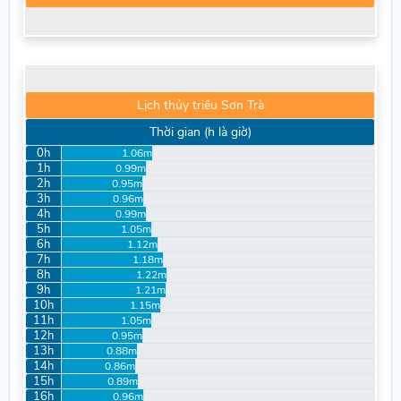
Lịch thủy triều Sơn Trà
Thời gian (h là giờ)
0h
1.06m
1h
0.99m
2h
0.95m
3h
0.96m
4h
0.99m
5h
1.05m
6h
1.12m
7h
1.18m
8h
1.22m
9h
1.21m
10h
1.15m
11h
1.05m
12h
0.95m
13h
0.88m
14h
0.86m
15h
0.89m
16h
0.96m