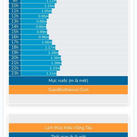
9h
1.21m
10h
1.15m
11h
1.05m
12h
0.95m
13h
0.88m
14h
0.86m
15h
0.89m
16h
0.96m
17h
1.06m
18h
1.17m
19h
1.28m
20h
1.36m
21h
1.38m
22h
1.33m
23h
1.21m
Mực nước (m là mét)
SiamBrothersvn.Com
Lịch thủy triều Vũng Tàu
Thời gian (h là giờ)