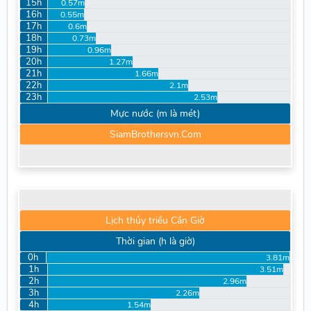
15h
0.57m
16h
0.55m
17h
0.6m
18h
0.73m
19h
0.96m
20h
1.27m
21h
1.66m
22h
2.1m
23h
2.53m
Mực nước (m là mét)
SiamBrothersvn.Com
Lịch thủy triều Cần Giờ
Thời gian (h là giờ)
0h
3.81m
1h
3.51m
2h
2.96m
3h
2.26m
4h
1.54m