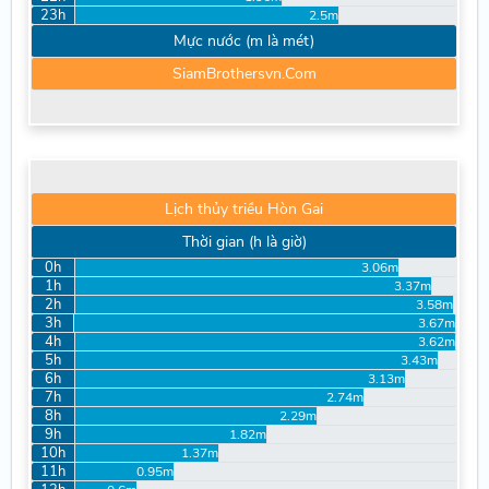
23h
2.5m
Mực nước (m là mét)
SiamBrothersvn.Com
Lịch thủy triều Hòn Gai
Thời gian (h là giờ)
0h
3.06m
1h
3.37m
2h
3.58m
3h
3.67m
4h
3.62m
5h
3.43m
6h
3.13m
7h
2.74m
8h
2.29m
9h
1.82m
10h
1.37m
11h
0.95m