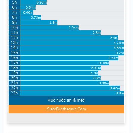
5h
0.93m
6h
0.54m
7h
0.46m
8h
0.73m
9h
1.3m
10h
2.04m
11h
2.8m
12h
3.4m
13h
3.76m
14h
3.84m
15h
3.7m
16h
3.41m
17h
3.08m
18h
2.81m
19h
2.7m
20h
2.8m
21h
3.08m
22h
3.47m
23h
3.8m
Mực nước (m là mét)
SiamBrothersvn.Com