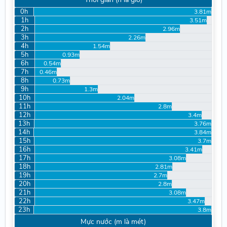
0h
3.81m
1h
3.51m
2h
2.96m
3h
2.26m
4h
1.54m
5h
0.93m
6h
0.54m
7h
0.46m
8h
0.73m
9h
1.3m
10h
2.04m
11h
2.8m
12h
3.4m
13h
3.76m
14h
3.84m
15h
3.7m
16h
3.41m
17h
3.08m
18h
2.81m
19h
2.7m
20h
2.8m
21h
3.08m
22h
3.47m
23h
3.8m
Mực nước (m là mét)