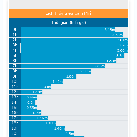
Lịch thủy triều Cẩm Phả
Thời gian (h là giờ)
0h
3.18m
1h
3.43m
2h
3.61m
3h
3.7m
4h
3.66m
5h
3.5m
6h
3.22m
7h
2.83m
8h
2.37m
9h
1.88m
10h
1.42m
11h
1.03m
12h
0.73m
13h
0.55m
14h
0.5m
15h
0.55m
16h
0.7m
17h
0.92m
18h
1.18m
19h
1.48m
20h
1.8m