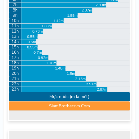
7h
2.83m
8h
2.37m
9h
1.88m
10h
1.42m
11h
1.03m
12h
0.73m
13h
0.55m
14h
0.5m
15h
0.55m
16h
0.7m
17h
0.92m
18h
1.18m
19h
1.48m
20h
1.8m
21h
2.15m
22h
2.51m
23h
2.87m
Mực nước (m là mét)
SiamBrothersvn.Com