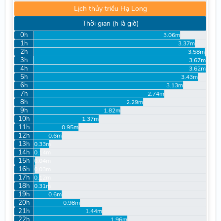
Lịch thủy triều Hạ Long
Thời gian (h là giờ)
0h
3.06m
1h
3.37m
2h
3.58m
3h
3.67m
4h
3.62m
5h
3.43m
6h
3.13m
7h
2.74m
8h
2.29m
9h
1.82m
10h
1.37m
11h
0.95m
12h
0.6m
13h
0.33m
14h
0.14m
15h
0.04m
16h
0.03m
17h
0.12m
18h
0.31m
19h
0.6m
20h
0.98m
21h
1.44m
22h
1.96m