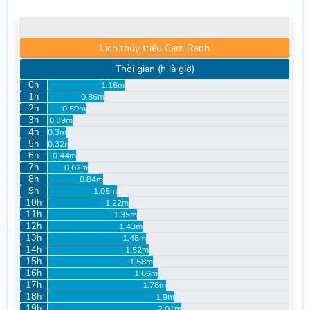
Lịch thủy triều Cam Ranh
Thời gian (h là giờ)
0h
1.16m
1h
0.86m
2h
0.59m
3h
0.39m
4h
0.3m
5h
0.32m
6h
0.44m
7h
0.62m
8h
0.84m
9h
1.05m
10h
1.22m
11h
1.35m
12h
1.43m
13h
1.48m
14h
1.52m
15h
1.58m
16h
1.66m
17h
1.78m
18h
1.9m
19h
2.01m