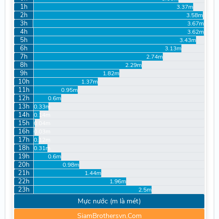
1h
3.37m
2h
3.58m
3h
3.67m
4h
3.62m
5h
3.43m
6h
3.13m
7h
2.74m
8h
2.29m
9h
1.82m
10h
1.37m
11h
0.95m
12h
0.6m
13h
0.33m
14h
0.14m
15h
0.04m
16h
0.03m
17h
0.12m
18h
0.31m
19h
0.6m
20h
0.98m
21h
1.44m
22h
1.96m
23h
2.5m
Mực nước (m là mét)
SiamBrothersvn.Com