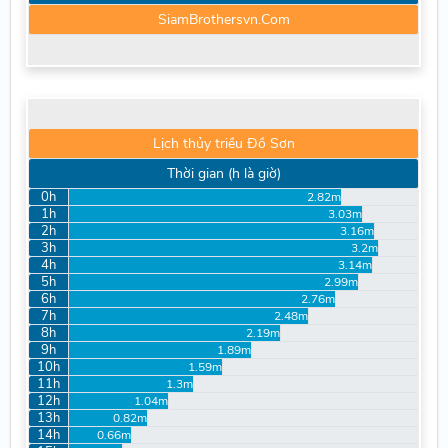
SiamBrothersvn.Com
Lịch thủy triều Đồ Sơn
Thời gian (h là giờ)
0h
2.82m
1h
3.03m
2h
3.16m
3h
3.2m
4h
3.14m
5h
2.99m
6h
2.76m
7h
2.48m
8h
2.19m
9h
1.89m
10h
1.59m
11h
1.3m
12h
1.04m
13h
0.82m
14h
0.66m