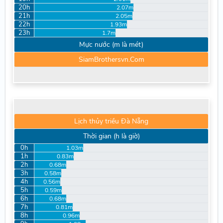
20h
2.07m
21h
2.05m
22h
1.93m
23h
1.7m
Mực nước (m là mét)
SiamBrothersvn.Com
Lịch thủy triều Đà Nẵng
Thời gian (h là giờ)
0h
1.03m
1h
0.83m
2h
0.68m
3h
0.58m
4h
0.56m
5h
0.59m
6h
0.68m
7h
0.81m
8h
0.96m