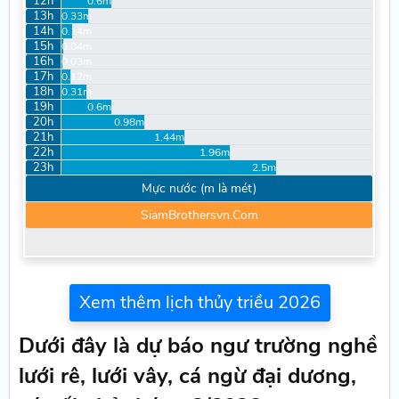
12h
0.6m
13h
0.33m
14h
0.14m
15h
0.04m
16h
0.03m
17h
0.12m
18h
0.31m
19h
0.6m
20h
0.98m
21h
1.44m
22h
1.96m
23h
2.5m
Mực nước (m là mét)
SiamBrothersvn.Com
Xem thêm lịch thủy triều 2026
Dưới đây là dự báo ngư trường nghề
lưới rê, lưới vây, cá ngừ đại dương,