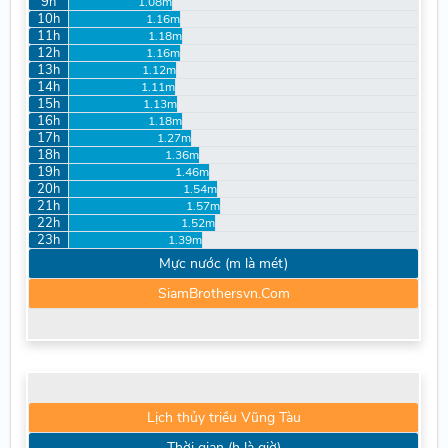
9h
1.08m
10h
1.16m
11h
1.18m
12h
1.16m
13h
1.12m
14h
1.11m
15h
1.13m
16h
1.18m
17h
1.27m
18h
1.36m
19h
1.46m
20h
1.54m
21h
1.57m
22h
1.52m
23h
1.39m
Mực nước (m là mét)
SiamBrothersvn.Com
Lịch thủy triều Vũng Tàu
Thời gian (h là giờ)