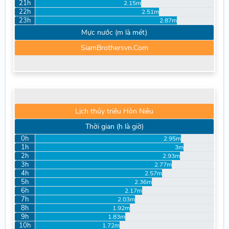
21h
2.15m
22h
2.51m
23h
2.87m
Mực nước (m là mét)
SiamBrothersvn.Com
Lịch thủy triều Hòn Niêu
Thời gian (h là giờ)
0h
2.95m
1h
3m
2h
2.93m
3h
2.77m
4h
2.57m
5h
2.36m
6h
2.17m
7h
2.03m
8h
1.92m
9h
1.83m
10h
1.72m