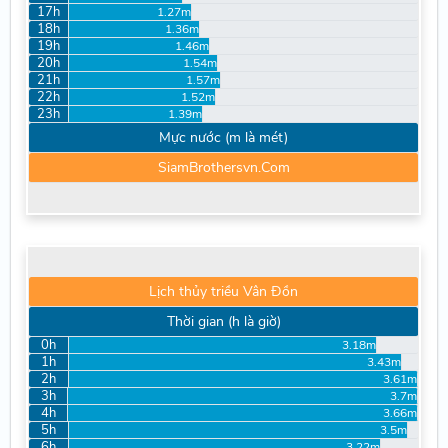
17h
1.27m
18h
1.36m
19h
1.46m
20h
1.54m
21h
1.57m
22h
1.52m
23h
1.39m
Mực nước (m là mét)
SiamBrothersvn.Com
Lịch thủy triều Vân Đồn
Thời gian (h là giờ)
0h
3.18m
1h
3.43m
2h
3.61m
3h
3.7m
4h
3.66m
5h
3.5m
6h
3.22m