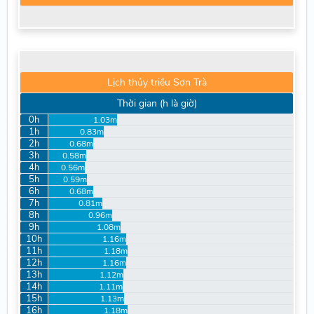
Lịch thủy triều Sơn Trà
Thời gian (h là giờ)
0h
1.03m
1h
0.83m
2h
0.68m
3h
0.58m
4h
0.56m
5h
0.59m
6h
0.68m
7h
0.81m
8h
0.96m
9h
1.08m
10h
1.16m
11h
1.18m
12h
1.16m
13h
1.12m
14h
1.11m
15h
1.13m
16h
1.18m