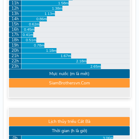
11h
1.58m
12h
1.38m
13h
1.13m
14h
0.86m
15h
0.62m
16h
0.45m
17h
0.41m
18h
0.51m
19h
0.78m
20h
1.18m
21h
1.67m
22h
2.18m
23h
2.65m
Mực nước (m là mét)
SiamBrothersvn.Com
Lịch thủy triều Cát Bà
Thời gian (h là giờ)
0h
3.06m