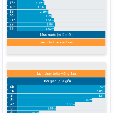
17h
1.12m
18h
1.19m
19h
1.29m
20h
1.41m
21h
1.51m
22h
1.56m
23h
1.52m
Mực nước (m là mét)
SiamBrothersvn.Com
Lịch thủy triều Vũng Tàu
Thời gian (h là giờ)
0h
3.74m
1h
3.83m
2h
3.6m
3h
3.07m
4h
2.36m
5h
1.59m
6h
0.91m