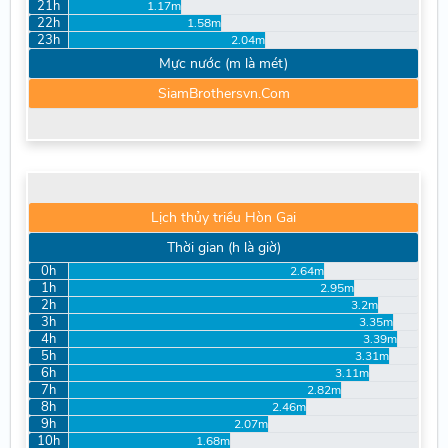
21h
1.17m
22h
1.58m
23h
2.04m
Mực nước (m là mét)
SiamBrothersvn.Com
Lịch thủy triều Hòn Gai
Thời gian (h là giờ)
0h
2.64m
1h
2.95m
2h
3.2m
3h
3.35m
4h
3.39m
5h
3.31m
6h
3.11m
7h
2.82m
8h
2.46m
9h
2.07m
10h
1.68m