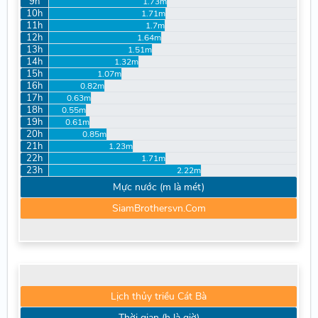
9h
1.73m
10h
1.71m
11h
1.7m
12h
1.64m
13h
1.51m
14h
1.32m
15h
1.07m
16h
0.82m
17h
0.63m
18h
0.55m
19h
0.61m
20h
0.85m
21h
1.23m
22h
1.71m
23h
2.22m
Mực nước (m là mét)
SiamBrothersvn.Com
Lịch thủy triều Cát Bà
Thời gian (h là giờ)