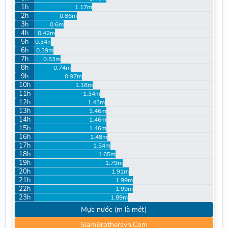
1h
1.17m
2h
0.86m
3h
0.6m
4h
0.42m
5h
0.34m
6h
0.39m
7h
0.53m
8h
0.74m
9h
0.97m
10h
1.18m
11h
1.34m
12h
1.43m
13h
1.46m
14h
1.46m
15h
1.46m
16h
1.48m
17h
1.54m
18h
1.65m
19h
1.79m
20h
1.91m
21h
1.99m
22h
1.99m
23h
1.89m
Mực nước (m là mét)
SiamBrothersvn.Com