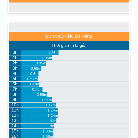
Lịch thủy triều Đà Nẵng
Thời gian (h là giờ)
0h
1.26m
1h
1.05m
2h
0.85m
3h
0.69m
4h
0.6m
5h
0.57m
6h
0.62m
7h
0.73m
8h
0.88m
9h
1.04m
10h
1.17m
11h
1.24m
12h
1.24m
13h
1.19m
14h
1.12m
15h
1.08m
16h
1.08m