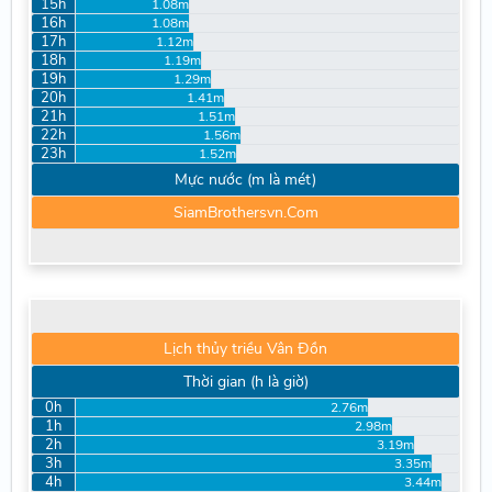
15h
1.08m
16h
1.08m
17h
1.12m
18h
1.19m
19h
1.29m
20h
1.41m
21h
1.51m
22h
1.56m
23h
1.52m
Mực nước (m là mét)
SiamBrothersvn.Com
Lịch thủy triều Vân Đồn
Thời gian (h là giờ)
0h
2.76m
1h
2.98m
2h
3.19m
3h
3.35m
4h
3.44m