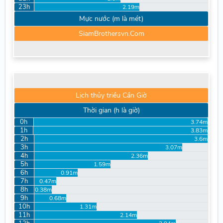
23h
2.19m
Mực nước (m là mét)
SiamBrothersvn.Com
Lịch thủy triều Cần Giờ
Thời gian (h là giờ)
0h
3.74m
1h
3.83m
2h
3.6m
3h
3.07m
4h
2.36m
5h
1.59m
6h
0.91m
7h
0.47m
8h
0.38m
9h
0.68m
10h
1.31m
11h
2.14m