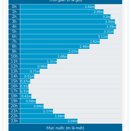
0h
2.64m
1h
2.95m
2h
3.2m
3h
3.35m
4h
3.39m
5h
3.31m
6h
3.11m
7h
2.82m
8h
2.46m
9h
2.07m
10h
1.68m
11h
1.31m
12h
0.98m
13h
0.71m
14h
0.51m
15h
0.37m
16h
0.31m
17h
0.32m
18h
0.41m
19h
0.58m
20h
0.84m
21h
1.17m
22h
1.58m
23h
2.04m
Mực nước (m là mét)