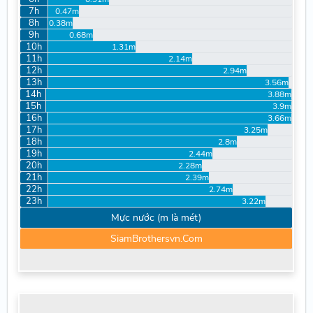
7h
0.47m
8h
0.38m
9h
0.68m
10h
1.31m
11h
2.14m
12h
2.94m
13h
3.56m
14h
3.88m
15h
3.9m
16h
3.66m
17h
3.25m
18h
2.8m
19h
2.44m
20h
2.28m
21h
2.39m
22h
2.74m
23h
3.22m
Mực nước (m là mét)
SiamBrothersvn.Com