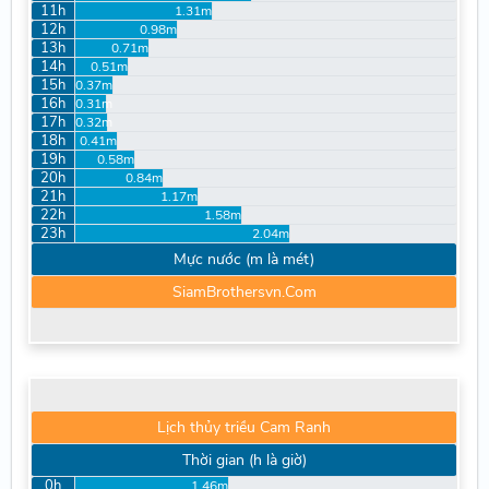
11h
1.31m
12h
0.98m
13h
0.71m
14h
0.51m
15h
0.37m
16h
0.31m
17h
0.32m
18h
0.41m
19h
0.58m
20h
0.84m
21h
1.17m
22h
1.58m
23h
2.04m
Mực nước (m là mét)
SiamBrothersvn.Com
Lịch thủy triều Cam Ranh
Thời gian (h là giờ)
0h
1.46m