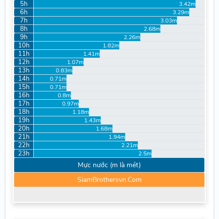
5h
3.42m
6h
3.29m
7h
3.03m
8h
2.68m
9h
2.26m
10h
1.82m
11h
1.41m
12h
1.07m
13h
0.83m
14h
0.71m
15h
0.71m
16h
0.8m
17h
0.97m
18h
1.18m
19h
1.43m
20h
1.68m
21h
1.94m
22h
2.21m
23h
2.5m
Mực nước (m là mét)
SiamBrothersvn.Com