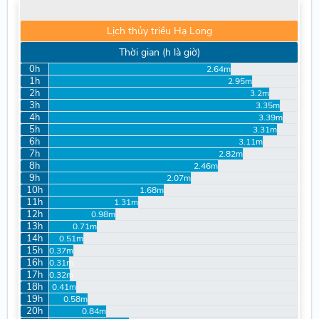
Lịch thủy triều Hạ Long
Thời gian (h là giờ)
0h
2.64m
1h
2.95m
2h
3.2m
3h
3.35m
4h
3.39m
5h
3.31m
6h
3.11m
7h
2.82m
8h
2.46m
9h
2.07m
10h
1.68m
11h
1.31m
12h
0.98m
13h
0.71m
14h
0.51m
15h
0.37m
16h
0.31m
17h
0.32m
18h
0.41m
19h
0.58m
20h
0.84m