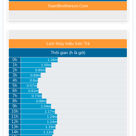
SiamBrothersvn.Com
Lịch thủy triều Sơn Trà
Thời gian (h là giờ)
0h
1.26m
1h
1.05m
2h
0.85m
3h
0.69m
4h
0.6m
5h
0.57m
6h
0.62m
7h
0.73m
8h
0.88m
9h
1.04m
10h
1.17m
11h
1.24m
12h
1.24m
13h
1.19m
14h
1.12m