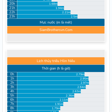
20h
1.68m
21h
1.94m
22h
2.21m
23h
2.5m
Mực nước (m là mét)
SiamBrothersvn.Com
Lịch thủy triều Hòn Niêu
Thời gian (h là giờ)
0h
2.79m
1h
2.95m
2h
2.97m
3h
2.84m
4h
2.63m
5h
2.36m
6h
2.11m
7h
1.91m
8h
1.79m