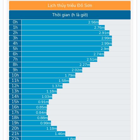
Lịch thủy triều Đồ Sơn
Thời gian (h là giờ)
0h
2.56m
1h
2.76m
2h
2.91m
3h
2.99m
4h
2.99m
5h
2.9m
6h
2.74m
7h
2.51m
8h
2.27m
9h
2.02m
10h
1.79m
11h
1.58m
12h
1.37m
13h
1.18m
14h
1.03m
15h
0.91m
16h
0.85m
17h
0.84m
18h
0.88m
19h
0.99m
20h
1.18m
21h
1.46m
22h
1.8m