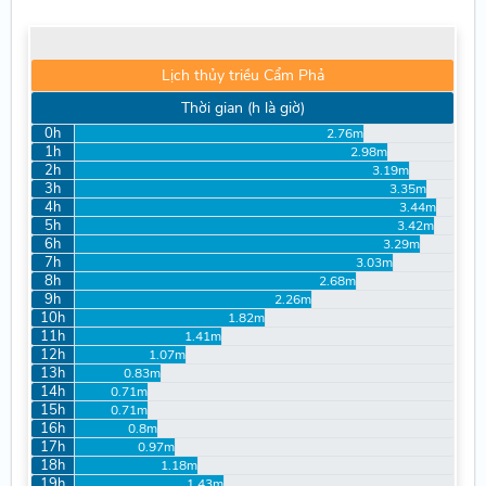
Lịch thủy triều Cẩm Phả
Thời gian (h là giờ)
0h
2.76m
1h
2.98m
2h
3.19m
3h
3.35m
4h
3.44m
5h
3.42m
6h
3.29m
7h
3.03m
8h
2.68m
9h
2.26m
10h
1.82m
11h
1.41m
12h
1.07m
13h
0.83m
14h
0.71m
15h
0.71m
16h
0.8m
17h
0.97m
18h
1.18m
19h
1.43m