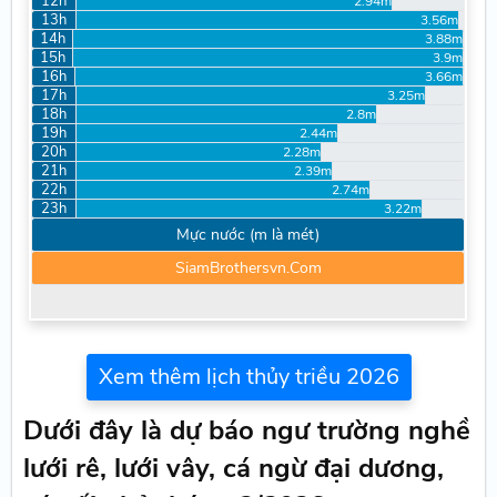
12h
2.94m
13h
3.56m
14h
3.88m
15h
3.9m
16h
3.66m
17h
3.25m
18h
2.8m
19h
2.44m
20h
2.28m
21h
2.39m
22h
2.74m
23h
3.22m
Mực nước (m là mét)
SiamBrothersvn.Com
Xem thêm lịch thủy triều 2026
Dưới đây là dự báo ngư trường nghề
lưới rê, lưới vây, cá ngừ đại dương,