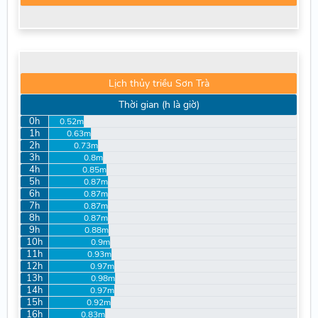
Lịch thủy triều Sơn Trà
Thời gian (h là giờ)
0h
0.52m
1h
0.63m
2h
0.73m
3h
0.8m
4h
0.85m
5h
0.87m
6h
0.87m
7h
0.87m
8h
0.87m
9h
0.88m
10h
0.9m
11h
0.93m
12h
0.97m
13h
0.98m
14h
0.97m
15h
0.92m
16h
0.83m