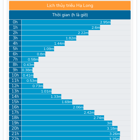
Lịch thủy triều Hạ Long
Thời gian (h là giờ)
0h
2.95m
1h
2.6m
2h
2.22m
3h
1.82m
4h
1.44m
5h
1.09m
6h
0.8m
7h
0.58m
8h
0.43m
9h
0.38m
10h
0.41m
11h
0.53m
12h
0.73m
13h
1.01m
14h
1.33m
15h
1.69m
16h
2.06m
17h
2.42m
18h
2.74m
19h
3m
20h
3.18m
21h
3.26m
22h
3.25m