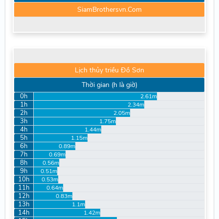
SiamBrothersvn.Com
Lịch thủy triều Đồ Sơn
Thời gian (h là giờ)
0h
2.61m
1h
2.34m
2h
2.05m
3h
1.75m
4h
1.44m
5h
1.15m
6h
0.89m
7h
0.69m
8h
0.56m
9h
0.51m
10h
0.53m
11h
0.64m
12h
0.83m
13h
1.1m
14h
1.42m