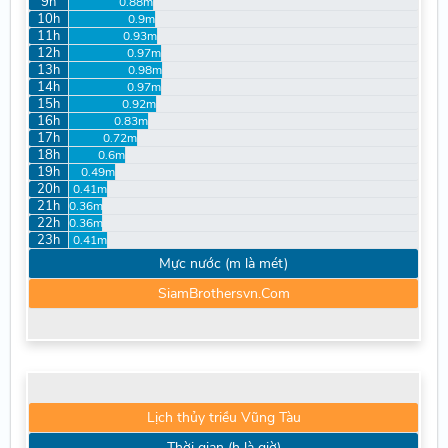
9h
0.88m
10h
0.9m
11h
0.93m
12h
0.97m
13h
0.98m
14h
0.97m
15h
0.92m
16h
0.83m
17h
0.72m
18h
0.6m
19h
0.49m
20h
0.41m
21h
0.36m
22h
0.36m
23h
0.41m
Mực nước (m là mét)
SiamBrothersvn.Com
Lịch thủy triều Vũng Tàu
Thời gian (h là giờ)