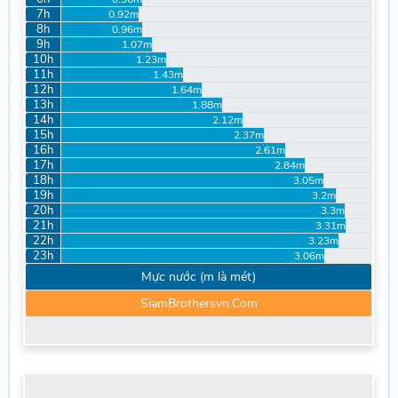
7h
0.92m
8h
0.96m
9h
1.07m
10h
1.23m
11h
1.43m
12h
1.64m
13h
1.88m
14h
2.12m
15h
2.37m
16h
2.61m
17h
2.84m
18h
3.05m
19h
3.2m
20h
3.3m
21h
3.31m
22h
3.23m
23h
3.06m
Mực nước (m là mét)
SiamBrothersvn.Com