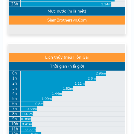
23h
3.14m
Mực nước (m là mét)
SiamBrothersvn.Com
Lịch thủy triều Hòn Gai
Thời gian (h là giờ)
0h
2.95m
1h
2.6m
2h
2.22m
3h
1.82m
4h
1.44m
5h
1.09m
6h
0.8m
7h
0.58m
8h
0.43m
9h
0.38m
10h
0.41m
11h
0.53m