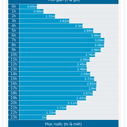
0h
0.65m
1h
0.88m
2h
1.31m
3h
1.82m
4h
2.3m
5h
2.69m
6h
2.96m
7h
3.09m
8h
3.08m
9h
2.96m
10h
2.76m
11h
2.56m
12h
2.45m
13h
2.46m
14h
2.58m
15h
2.72m
16h
2.81m
17h
2.8m
18h
2.67m
19h
2.43m
20h
2.11m
21h
1.72m
22h
1.33m
23h
1m
Mực nước (m là mét)