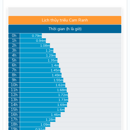
Lịch thủy triều Cam Ranh
Thời gian (h là giờ)
0h
0.79m
1h
0.94m
2h
1.08m
3h
1.2m
4h
1.29m
5h
1.35m
6h
1.4m
7h
1.45m
8h
1.49m
9h
1.55m
10h
1.62m
11h
1.68m
12h
1.72m
13h
1.73m
14h
1.69m
15h
1.6m
16h
1.46m
17h
1.28m
18h
1.09m
19h
0.91m