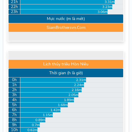
21h
3.31m
22h
3.23m
23h
3.06m
Mực nước (m là mét)
SiamBrothersvn.Com
Lịch thủy triều Hòn Niêu
Thời gian (h là giờ)
0h
2.31m
1h
2.24m
2h
2.16m
3h
2.05m
4h
1.89m
5h
1.68m
6h
1.42m
7h
1.15m
8h
0.89m
9h
0.7m
10h
0.62m