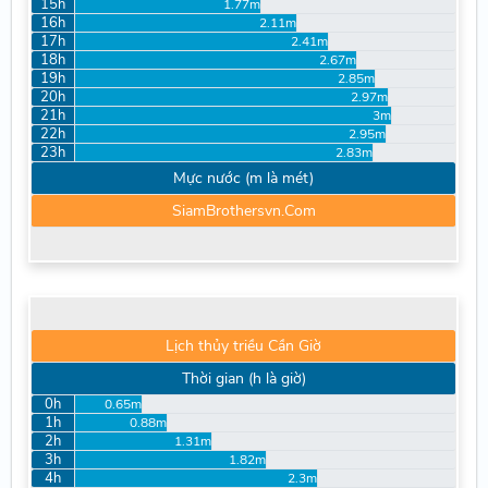
15h
1.77m
16h
2.11m
17h
2.41m
18h
2.67m
19h
2.85m
20h
2.97m
21h
3m
22h
2.95m
23h
2.83m
Mực nước (m là mét)
SiamBrothersvn.Com
Lịch thủy triều Cần Giờ
Thời gian (h là giờ)
0h
0.65m
1h
0.88m
2h
1.31m
3h
1.82m
4h
2.3m