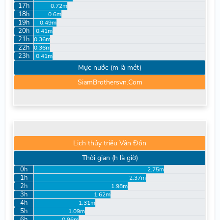
17h
0.72m
18h
0.6m
19h
0.49m
20h
0.41m
21h
0.36m
22h
0.36m
23h
0.41m
Mực nước (m là mét)
SiamBrothersvn.Com
Lịch thủy triều Vân Đồn
Thời gian (h là giờ)
0h
2.75m
1h
2.37m
2h
1.98m
3h
1.62m
4h
1.31m
5h
1.09m
6h
0.96m