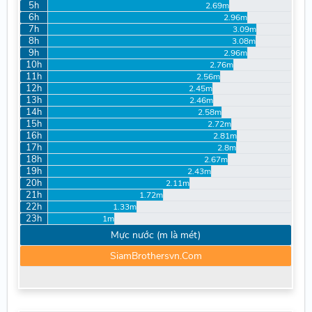
5h
2.69m
6h
2.96m
7h
3.09m
8h
3.08m
9h
2.96m
10h
2.76m
11h
2.56m
12h
2.45m
13h
2.46m
14h
2.58m
15h
2.72m
16h
2.81m
17h
2.8m
18h
2.67m
19h
2.43m
20h
2.11m
21h
1.72m
22h
1.33m
23h
1m
Mực nước (m là mét)
SiamBrothersvn.Com