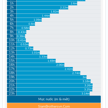
1h
2.6m
2h
2.22m
3h
1.82m
4h
1.44m
5h
1.09m
6h
0.8m
7h
0.58m
8h
0.43m
9h
0.38m
10h
0.41m
11h
0.53m
12h
0.73m
13h
1.01m
14h
1.33m
15h
1.69m
16h
2.06m
17h
2.42m
18h
2.74m
19h
3m
20h
3.18m
21h
3.26m
22h
3.25m
23h
3.14m
Mực nước (m là mét)
SiamBrothersvn.Com