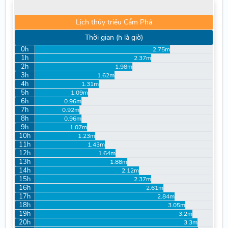
Lịch thủy triều Cẩm Phả
Thời gian (h là giờ)
0h
2.75m
1h
2.37m
2h
1.98m
3h
1.62m
4h
1.31m
5h
1.09m
6h
0.96m
7h
0.92m
8h
0.96m
9h
1.07m
10h
1.23m
11h
1.43m
12h
1.64m
13h
1.88m
14h
2.12m
15h
2.37m
16h
2.61m
17h
2.84m
18h
3.05m
19h
3.2m
20h
3.3m