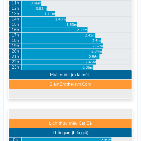
11h
0.66m
12h
0.83m
13h
1.11m
14h
1.46m
15h
1.83m
16h
2.17m
17h
2.43m
18h
2.6m
19h
2.67m
20h
2.64m
21h
2.56m
22h
2.45m
23h
2.35m
Mực nước (m là mét)
SiamBrothersvn.Com
Lịch thủy triều Cát Bà
Thời gian (h là giờ)
0h
2.95m