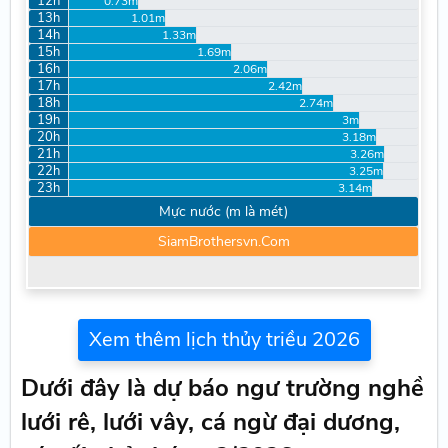
12h
0.73m
13h
1.01m
14h
1.33m
15h
1.69m
16h
2.06m
17h
2.42m
18h
2.74m
19h
3m
20h
3.18m
21h
3.26m
22h
3.25m
23h
3.14m
Mực nước (m là mét)
SiamBrothersvn.Com
Xem thêm lịch thủy triều 2026
Dưới đây là dự báo ngư trường nghề
lưới rê, lưới vây, cá ngừ đại dương,