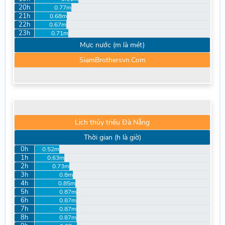
20h
0.77m
21h
0.68m
22h
0.67m
23h
0.71m
Mực nước (m là mét)
SiamBrothersvn.Com
Lịch thủy triều Đà Nẵng
Thời gian (h là giờ)
0h
0.52m
1h
0.63m
2h
0.73m
3h
0.8m
4h
0.85m
5h
0.87m
6h
0.87m
7h
0.87m
8h
0.87m