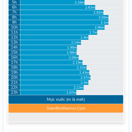
5h
2.26m
6h
2.63m
7h
2.92m
8h
3.09m
9h
3.1m
10h
2.96m
11h
2.7m
12h
2.4m
13h
2.14m
14h
1.99m
15h
1.98m
16h
2.06m
17h
2.19m
18h
2.33m
19h
2.43m
20h
2.47m
21h
2.4m
22h
2.23m
23h
1.97m
Mực nước (m là mét)
SiamBrothersvn.Com