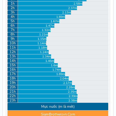
1h
2.58m
2h
2.37m
3h
2.13m
4h
1.89m
5h
1.67m
6h
1.47m
7h
1.32m
8h
1.21m
9h
1.15m
10h
1.14m
11h
1.18m
12h
1.24m
13h
1.34m
14h
1.46m
15h
1.6m
16h
1.74m
17h
1.89m
18h
2.04m
19h
2.17m
20h
2.28m
21h
2.35m
22h
2.39m
23h
2.38m
Mực nước (m là mét)
SiamBrothersvn.Com