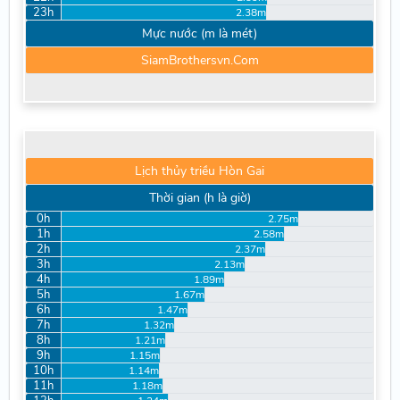
23h
2.38m
Mực nước (m là mét)
SiamBrothersvn.Com
Lịch thủy triều Hòn Gai
Thời gian (h là giờ)
0h
2.75m
1h
2.58m
2h
2.37m
3h
2.13m
4h
1.89m
5h
1.67m
6h
1.47m
7h
1.32m
8h
1.21m
9h
1.15m
10h
1.14m
11h
1.18m