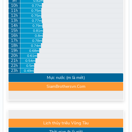
9h
0.82m
10h
0.77m
11h
0.75m
12h
0.75m
13h
0.77m
14h
0.79m
15h
0.81m
16h
0.8m
17h
0.78m
18h
0.74m
19h
0.68m
20h
0.61m
21h
0.54m
22h
0.5m
23h
0.49m
Mực nước (m là mét)
SiamBrothersvn.Com
Lịch thủy triều Vũng Tàu
Thời gian (h là giờ)