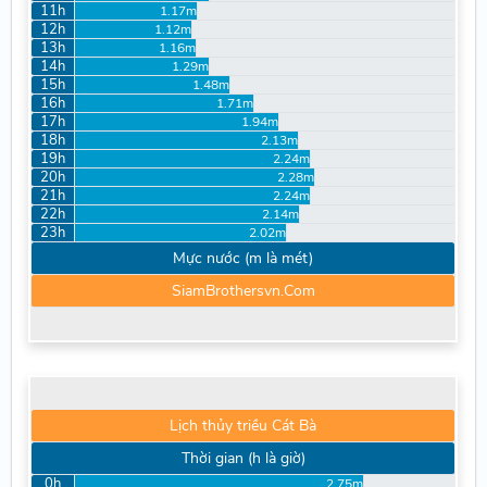
11h
1.17m
12h
1.12m
13h
1.16m
14h
1.29m
15h
1.48m
16h
1.71m
17h
1.94m
18h
2.13m
19h
2.24m
20h
2.28m
21h
2.24m
22h
2.14m
23h
2.02m
Mực nước (m là mét)
SiamBrothersvn.Com
Lịch thủy triều Cát Bà
Thời gian (h là giờ)
0h
2.75m