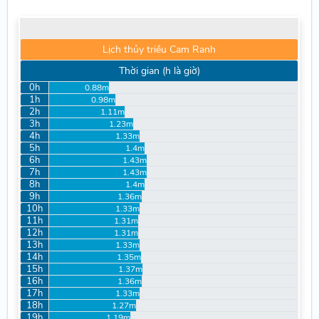
Lịch thủy triều Cam Ranh
Thời gian (h là giờ)
0h
0.88m
1h
0.98m
2h
1.11m
3h
1.23m
4h
1.33m
5h
1.4m
6h
1.43m
7h
1.43m
8h
1.4m
9h
1.36m
10h
1.33m
11h
1.31m
12h
1.31m
13h
1.33m
14h
1.35m
15h
1.37m
16h
1.36m
17h
1.33m
18h
1.27m
19h
1.19m