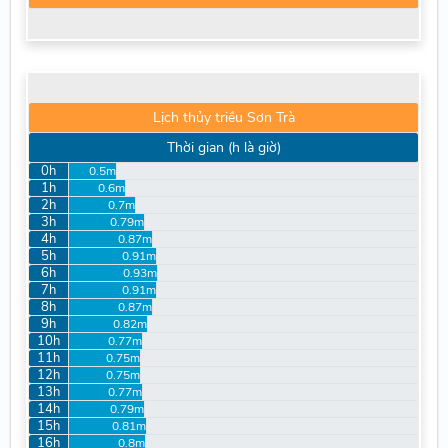
Lịch thủy triều Sơn Trà
Thời gian (h là giờ)
0h
0.5m
1h
0.6m
2h
0.7m
3h
0.79m
4h
0.87m
5h
0.91m
6h
0.93m
7h
0.91m
8h
0.87m
9h
0.82m
10h
0.77m
11h
0.75m
12h
0.75m
13h
0.77m
14h
0.79m
15h
0.81m
16h
0.8m