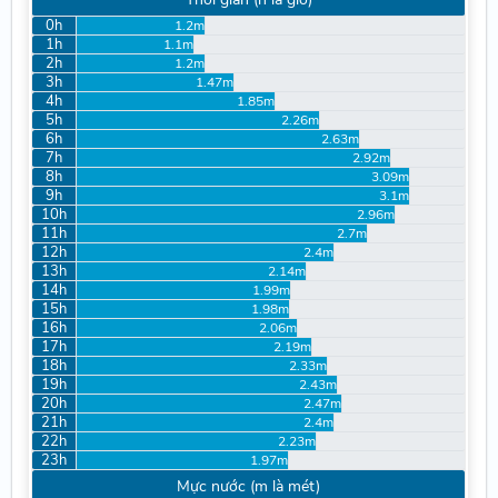
0h
1.2m
1h
1.1m
2h
1.2m
3h
1.47m
4h
1.85m
5h
2.26m
6h
2.63m
7h
2.92m
8h
3.09m
9h
3.1m
10h
2.96m
11h
2.7m
12h
2.4m
13h
2.14m
14h
1.99m
15h
1.98m
16h
2.06m
17h
2.19m
18h
2.33m
19h
2.43m
20h
2.47m
21h
2.4m
22h
2.23m
23h
1.97m
Mực nước (m là mét)