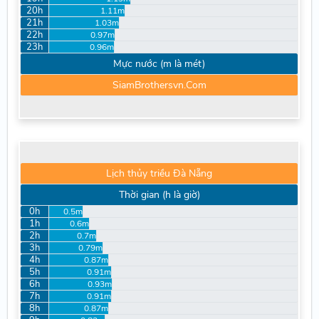
20h
1.11m
21h
1.03m
22h
0.97m
23h
0.96m
Mực nước (m là mét)
SiamBrothersvn.Com
Lịch thủy triều Đà Nẵng
Thời gian (h là giờ)
0h
0.5m
1h
0.6m
2h
0.7m
3h
0.79m
4h
0.87m
5h
0.91m
6h
0.93m
7h
0.91m
8h
0.87m