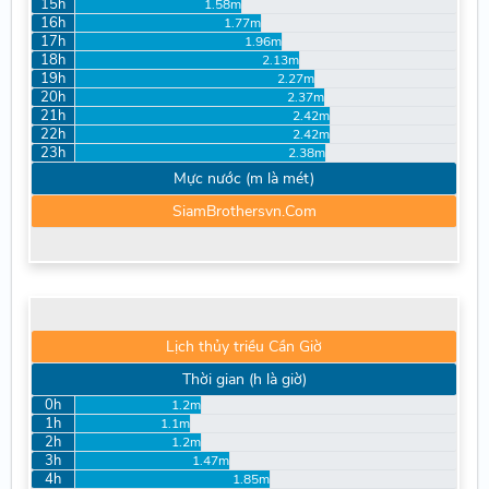
15h
1.58m
16h
1.77m
17h
1.96m
18h
2.13m
19h
2.27m
20h
2.37m
21h
2.42m
22h
2.42m
23h
2.38m
Mực nước (m là mét)
SiamBrothersvn.Com
Lịch thủy triều Cần Giờ
Thời gian (h là giờ)
0h
1.2m
1h
1.1m
2h
1.2m
3h
1.47m
4h
1.85m