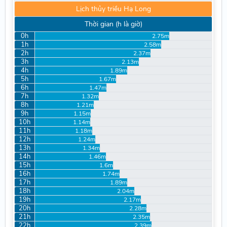
Lịch thủy triều Hạ Long
Thời gian (h là giờ)
0h
2.75m
1h
2.58m
2h
2.37m
3h
2.13m
4h
1.89m
5h
1.67m
6h
1.47m
7h
1.32m
8h
1.21m
9h
1.15m
10h
1.14m
11h
1.18m
12h
1.24m
13h
1.34m
14h
1.46m
15h
1.6m
16h
1.74m
17h
1.89m
18h
2.04m
19h
2.17m
20h
2.28m
21h
2.35m
22h
2.39m