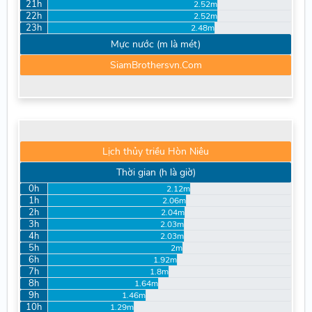
21h
2.52m
22h
2.52m
23h
2.48m
Mực nước (m là mét)
SiamBrothersvn.Com
Lịch thủy triều Hòn Niêu
Thời gian (h là giờ)
0h
2.12m
1h
2.06m
2h
2.04m
3h
2.03m
4h
2.03m
5h
2m
6h
1.92m
7h
1.8m
8h
1.64m
9h
1.46m
10h
1.29m