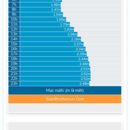
7h
1.46m
8h
1.47m
9h
1.54m
10h
1.66m
11h
1.79m
12h
1.93m
13h
2.06m
14h
2.18m
15h
2.27m
16h
2.34m
17h
2.39m
18h
2.44m
19h
2.48m
20h
2.51m
21h
2.52m
22h
2.52m
23h
2.48m
Mực nước (m là mét)
SiamBrothersvn.Com