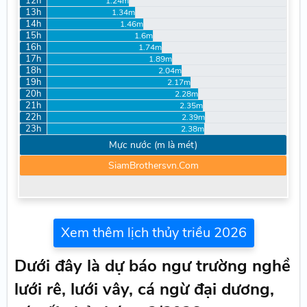
12h
1.24m
13h
1.34m
14h
1.46m
15h
1.6m
16h
1.74m
17h
1.89m
18h
2.04m
19h
2.17m
20h
2.28m
21h
2.35m
22h
2.39m
23h
2.38m
Mực nước (m là mét)
SiamBrothersvn.Com
Xem thêm lịch thủy triều 2026
Dưới đây là dự báo ngư trường nghề
lưới rê, lưới vây, cá ngừ đại dương,