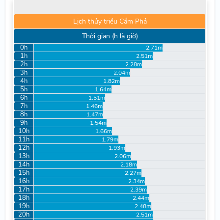
Lịch thủy triều Cẩm Phả
Thời gian (h là giờ)
0h
2.71m
1h
2.51m
2h
2.28m
3h
2.04m
4h
1.82m
5h
1.64m
6h
1.51m
7h
1.46m
8h
1.47m
9h
1.54m
10h
1.66m
11h
1.79m
12h
1.93m
13h
2.06m
14h
2.18m
15h
2.27m
16h
2.34m
17h
2.39m
18h
2.44m
19h
2.48m
20h
2.51m