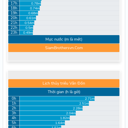
17h
0.78m
18h
0.74m
19h
0.68m
20h
0.61m
21h
0.54m
22h
0.5m
23h
0.49m
Mực nước (m là mét)
SiamBrothersvn.Com
Lịch thủy triều Vân Đồn
Thời gian (h là giờ)
0h
2.71m
1h
2.51m
2h
2.28m
3h
2.04m
4h
1.82m
5h
1.64m
6h
1.51m