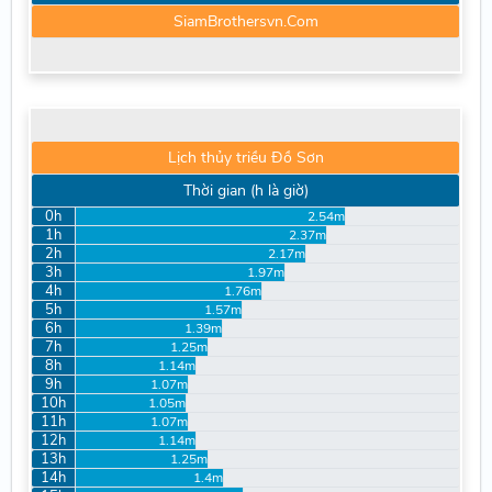
SiamBrothersvn.Com
Lịch thủy triều Đồ Sơn
Thời gian (h là giờ)
0h
2.54m
1h
2.37m
2h
2.17m
3h
1.97m
4h
1.76m
5h
1.57m
6h
1.39m
7h
1.25m
8h
1.14m
9h
1.07m
10h
1.05m
11h
1.07m
12h
1.14m
13h
1.25m
14h
1.4m