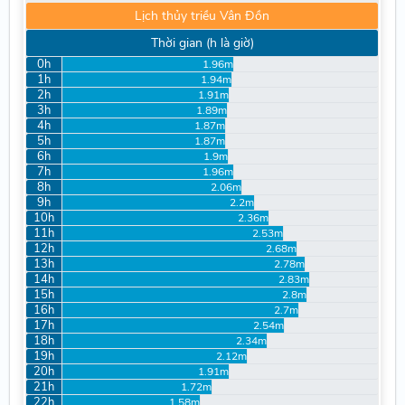
Lịch thủy triều Vân Đồn
Thời gian (h là giờ)
0h
1.96m
1h
1.94m
2h
1.91m
3h
1.89m
4h
1.87m
5h
1.87m
6h
1.9m
7h
1.96m
8h
2.06m
9h
2.2m
10h
2.36m
11h
2.53m
12h
2.68m
13h
2.78m
14h
2.83m
15h
2.8m
16h
2.7m
17h
2.54m
18h
2.34m
19h
2.12m
20h
1.91m
21h
1.72m
22h
1.58m