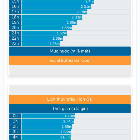
15h
2.4m
16h
2.31m
17h
2.18m
18h
2.02m
19h
1.85m
20h
1.68m
21h
1.52m
22h
1.39m
23h
1.28m
Mực nước (m là mét)
SiamBrothersvn.Com
Lịch thủy triều Hòn Gai
Thời gian (h là giờ)
0h
1.78m
1h
1.74m
2h
1.69m
3h
1.65m
4h
1.63m