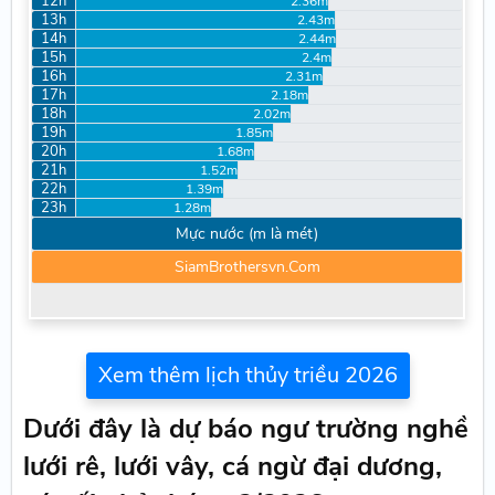
12h
2.36m
13h
2.43m
14h
2.44m
15h
2.4m
16h
2.31m
17h
2.18m
18h
2.02m
19h
1.85m
20h
1.68m
21h
1.52m
22h
1.39m
23h
1.28m
Mực nước (m là mét)
SiamBrothersvn.Com
Xem thêm lịch thủy triều 2026
Dưới đây là dự báo ngư trường nghề
lưới rê, lưới vây, cá ngừ đại dương,