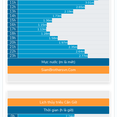
11h
3.01m
12h
2.65m
13h
2.19m
14h
1.73m
15h
1.36m
16h
1.15m
17h
1.13m
18h
1.28m
19h
1.58m
20h
1.97m
21h
2.35m
22h
2.64m
23h
2.77m
Mực nước (m là mét)
SiamBrothersvn.Com
Lịch thủy triều Cần Giờ
Thời gian (h là giờ)
0h
2.24m