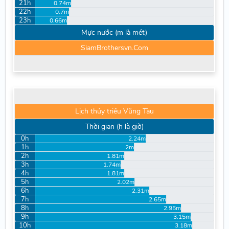
21h
0.74m
22h
0.7m
23h
0.66m
Mực nước (m là mét)
SiamBrothersvn.Com
Lịch thủy triều Vũng Tàu
Thời gian (h là giờ)
0h
2.24m
1h
2m
2h
1.81m
3h
1.74m
4h
1.81m
5h
2.02m
6h
2.31m
7h
2.65m
8h
2.95m
9h
3.15m
10h
3.18m