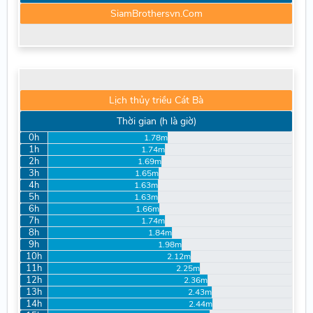
SiamBrothersvn.Com
Lịch thủy triều Cát Bà
Thời gian (h là giờ)
0h
1.78m
1h
1.74m
2h
1.69m
3h
1.65m
4h
1.63m
5h
1.63m
6h
1.66m
7h
1.74m
8h
1.84m
9h
1.98m
10h
2.12m
11h
2.25m
12h
2.36m
13h
2.43m
14h
2.44m