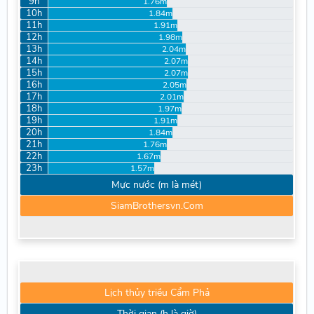
9h
1.76m
10h
1.84m
11h
1.91m
12h
1.98m
13h
2.04m
14h
2.07m
15h
2.07m
16h
2.05m
17h
2.01m
18h
1.97m
19h
1.91m
20h
1.84m
21h
1.76m
22h
1.67m
23h
1.57m
Mực nước (m là mét)
SiamBrothersvn.Com
Lịch thủy triều Cẩm Phả
Thời gian (h là giờ)