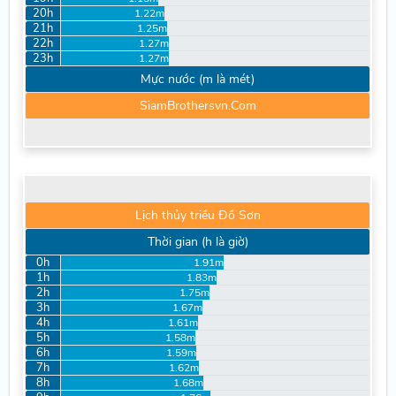
20h
1.22m
21h
1.25m
22h
1.27m
23h
1.27m
Mực nước (m là mét)
SiamBrothersvn.Com
Lịch thủy triều Đồ Sơn
Thời gian (h là giờ)
0h
1.91m
1h
1.83m
2h
1.75m
3h
1.67m
4h
1.61m
5h
1.58m
6h
1.59m
7h
1.62m
8h
1.68m