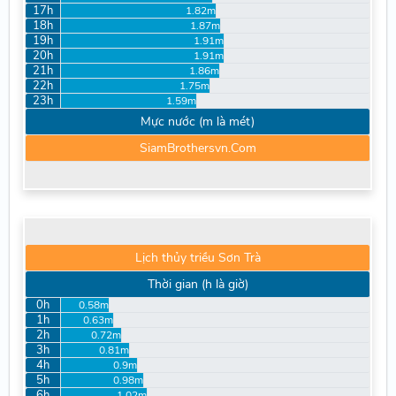
17h
1.82m
18h
1.87m
19h
1.91m
20h
1.91m
21h
1.86m
22h
1.75m
23h
1.59m
Mực nước (m là mét)
SiamBrothersvn.Com
Lịch thủy triều Sơn Trà
Thời gian (h là giờ)
0h
0.58m
1h
0.63m
2h
0.72m
3h
0.81m
4h
0.9m
5h
0.98m
6h
1.02m