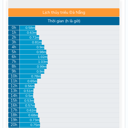
Lịch thủy triều Đà Nẵng
Thời gian (h là giờ)
0h
0.58m
1h
0.63m
2h
0.72m
3h
0.81m
4h
0.9m
5h
0.98m
6h
1.02m
7h
1.03m
8h
0.99m
9h
0.9m
10h
0.78m
11h
0.65m
12h
0.56m
13h
0.51m
14h
0.5m
15h
0.53m
16h
0.57m
17h
0.62m
18h
0.68m
19h
0.73m
20h
0.75m