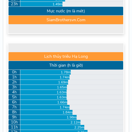
23h
1.49m
Mực nước (m là mét)
SiamBrothersvn.Com
Lịch thủy triều Hạ Long
Thời gian (h là giờ)
0h
1.78m
1h
1.74m
2h
1.69m
3h
1.65m
4h
1.63m
5h
1.63m
6h
1.66m
7h
1.74m
8h
1.84m
9h
1.98m
10h
2.12m
11h
2.25m