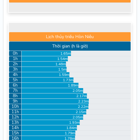
Lịch thủy triều Hòn Niêu
Thời gian (h là giờ)
0h
1.65m
1h
1.54m
2h
1.48m
3h
1.5m
4h
1.59m
5h
1.73m
6h
1.89m
7h
2.05m
8h
2.17m
9h
2.23m
10h
2.22m
11h
2.15m
12h
2.05m
13h
1.93m
14h
1.84m
15h
1.79m
16h
1.78m