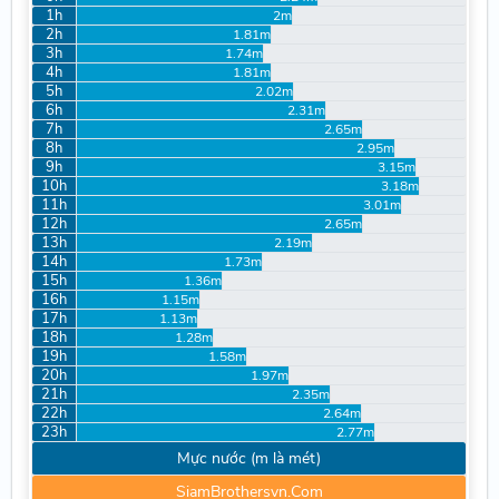
1h
2m
2h
1.81m
3h
1.74m
4h
1.81m
5h
2.02m
6h
2.31m
7h
2.65m
8h
2.95m
9h
3.15m
10h
3.18m
11h
3.01m
12h
2.65m
13h
2.19m
14h
1.73m
15h
1.36m
16h
1.15m
17h
1.13m
18h
1.28m
19h
1.58m
20h
1.97m
21h
2.35m
22h
2.64m
23h
2.77m
Mực nước (m là mét)
SiamBrothersvn.Com