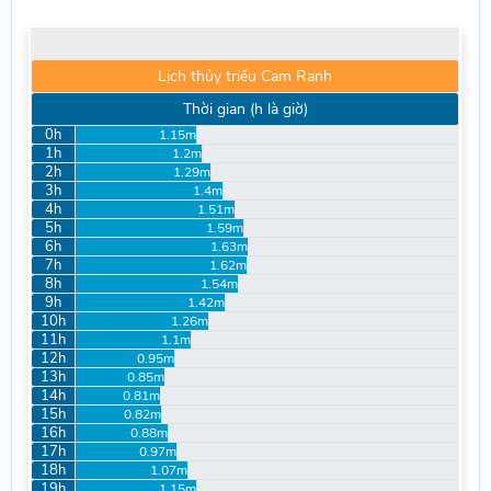
Lịch thủy triều Cam Ranh
Thời gian (h là giờ)
0h
1.15m
1h
1.2m
2h
1.29m
3h
1.4m
4h
1.51m
5h
1.59m
6h
1.63m
7h
1.62m
8h
1.54m
9h
1.42m
10h
1.26m
11h
1.1m
12h
0.95m
13h
0.85m
14h
0.81m
15h
0.82m
16h
0.88m
17h
0.97m
18h
1.07m
19h
1.15m