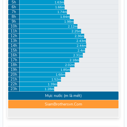
5h
1.63m
6h
1.66m
7h
1.74m
8h
1.84m
9h
1.98m
10h
2.12m
11h
2.25m
12h
2.36m
13h
2.43m
14h
2.44m
15h
2.4m
16h
2.31m
17h
2.18m
18h
2.02m
19h
1.85m
20h
1.68m
21h
1.52m
22h
1.39m
23h
1.28m
Mực nước (m là mét)
SiamBrothersvn.Com