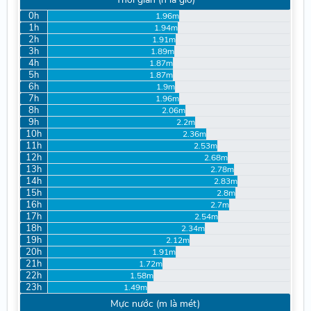
0h
1.96m
1h
1.94m
2h
1.91m
3h
1.89m
4h
1.87m
5h
1.87m
6h
1.9m
7h
1.96m
8h
2.06m
9h
2.2m
10h
2.36m
11h
2.53m
12h
2.68m
13h
2.78m
14h
2.83m
15h
2.8m
16h
2.7m
17h
2.54m
18h
2.34m
19h
2.12m
20h
1.91m
21h
1.72m
22h
1.58m
23h
1.49m
Mực nước (m là mét)