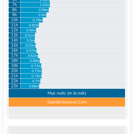
7h
1.03m
8h
0.99m
9h
0.9m
10h
0.78m
11h
0.65m
12h
0.56m
13h
0.51m
14h
0.5m
15h
0.53m
16h
0.57m
17h
0.62m
18h
0.68m
19h
0.73m
20h
0.75m
21h
0.74m
22h
0.7m
23h
0.66m
Mực nước (m là mét)
SiamBrothersvn.Com