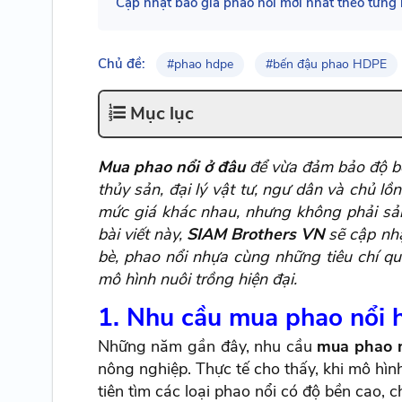
Cập nhật báo giá phao nổi mới nhất theo từng l
Chủ đề:
#phao hdpe
#bến đậu phao HDPE
Mục lục
Mua phao nổi ở đâu
để vừa đảm bảo độ bền
thủy sản, đại lý vật tư, ngư dân và chủ lồn
mức giá khác nhau, nhưng không phải sản
bài viết này,
SIAM Brothers VN
sẽ cập nh
bè, phao nổi nhựa cùng những tiêu chí qu
mô hình nuôi trồng hiện đại.
1. Nhu cầu mua phao nổi 
Những năm gần đây, nhu cầu
mua phao 
nông nghiệp. Thực tế cho thấy, khi mô hìn
tiên tìm các loại phao nổi có độ bền cao, ch