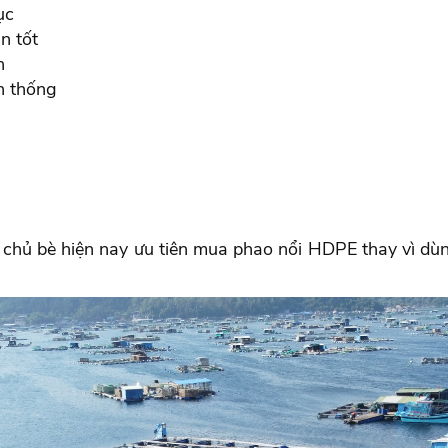
ục
n tốt
h
n thống
 chủ bè hiện nay ưu tiên mua phao nổi HDPE thay vì dù