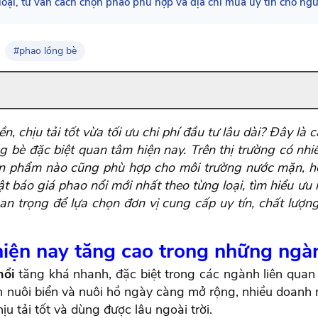
oại, tư vấn cách chọn phao phù hợp và địa chỉ mua uy tín cho ngư
#phao lồng bè
, chịu tải tốt vừa tối ưu chi phí đầu tư lâu dài? Đây là
g bè đặc biệt quan tâm hiện nay. Trên thị trường có nhiề
 phẩm nào cũng phù hợp cho môi trường nước mặn, hồ n
ật báo giá phao nổi mới nhất theo từng loại, tìm hiểu ư
an trọng để lựa chọn đơn vị cung cấp uy tín, chất lượ
hiện nay tăng cao trong những ngà
nổi
tăng khá nhanh, đặc biệt trong các ngành liên qua
h nuôi biển và nuôi hồ ngày càng mở rộng, nhiều doanh n
ịu tải tốt và dùng được lâu ngoài trời.