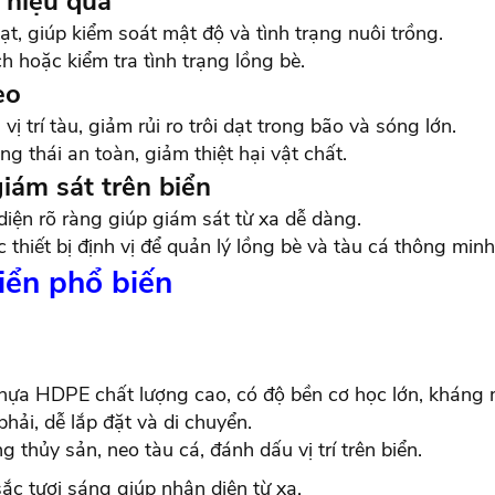
 hiệu quả
dạt, giúp kiểm soát mật độ và tình trạng nuôi trồng.
h hoặc kiểm tra tình trạng lồng bè.
eo
ị trí tàu, giảm rủi ro trôi dạt trong bão và sóng lớn.
ng thái an toàn, giảm thiệt hại vật chất.
iám sát trên biển
diện rõ ràng giúp giám sát từ xa dễ dàng.
thiết bị định vị để quản lý lồng bè và tàu cá thông minh
biển phổ biến
nhựa HDPE chất lượng cao, có độ bền cơ học lớn, kháng 
hải, dễ lắp đặt và di chuyển.
 thủy sản, neo tàu cá, đánh dấu vị trí trên biển.
sắc tươi sáng giúp nhận diện từ xa.