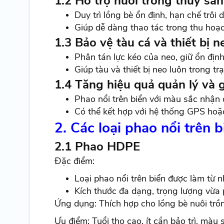
1.2 Hỗ trợ nuôi trồng thủy sản
Duy trì lồng bè ổn định, hạn chế trôi 
Giúp dễ dàng thao tác trong thu hoạc
1.3 Bảo vệ tàu cá và thiết bị n
Phân tán lực kéo của neo, giữ ổn định v
Giúp tàu và thiết bị neo luôn trong trạ
1.4 Tăng hiệu quả quản lý và g
Phao nổi trên biển với màu sắc nhận 
Có thể kết hợp với hệ thống GPS hoặc 
2. Các loại phao nổi trên 
2.1 Phao HDPE
Đặc điểm:
Loại phao nổi trên biển được làm từ 
Kích thước đa dạng, trọng lượng vừa p
Ứng dụng: Thích hợp cho lồng bè nuôi trồng
Ưu điểm: Tuổi thọ cao, ít cần bảo trì, màu 