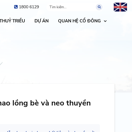
1800 6129
 THUỶ TRIỀU
DỰ ÁN
QUAN HỆ CỔ ĐÔNG
hao lồng bè và neo thuyền