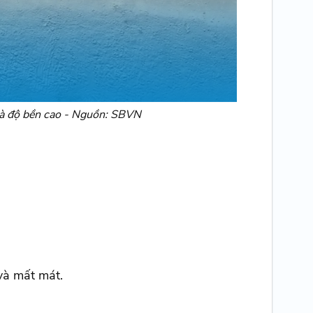
 và độ bền cao - Nguồn: SBVN
và mất mát.