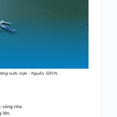
 trường nước mặn - Nguồn: SBVN
c sóng nhẹ.
g lớn.