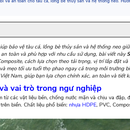
bỉ và an toàn cho tàu cá, lồng bè thủy sản và hệ thống neo. Hướ
iúp bảo vệ tàu cá, lồng bè thủy sản và hệ thống neo gi
 an toàn và phù hợp với nhu cầu sử dụng, bài viết này
S
omposite, cách lựa chọn theo tải trọng, vị trí lắp đặt v
 và mẹo tối ưu tuổi thọ phao ngay cả trong môi trường b
Việt Nam, giúp bạn lựa chọn chính xác, an toàn và tiết ki
 và vai trò trong ngư nghiệp
àm từ các vật liệu bền, chống nước mặn và chịu va đập, 
trên biển. Chất liệu phổ biến:
nhựa HDPE
, PVC, Compos