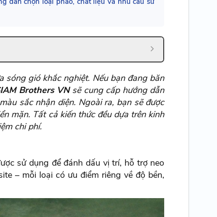
ng dẫn chọn loại phao, chất liệu và nhu cầu sử
ữa sóng gió khắc nghiệt. Nếu bạn đang băn
IAM Brothers VN
sẽ cung cấp hướng dẫn
à màu sắc nhận diện. Ngoài ra, bạn sẽ được
iển mặn. Tất cả kiến thức đều dựa trên kinh
ệm chi phí.
được sử dụng để đánh dấu vị trí, hỗ trợ neo
ite – mỗi loại có ưu điểm riêng về độ bền,