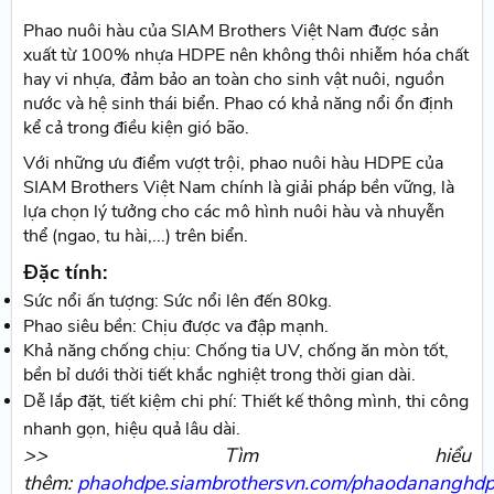
Phao nuôi hàu của SIAM Brothers Việt Nam được sản
xuất từ 100% nhựa HDPE nên không thôi nhiễm hóa chất
hay vi nhựa, đảm bảo an toàn cho sinh vật nuôi, nguồn
nước và hệ sinh thái biển. Phao có khả năng nổi ổn định
kể cả trong điều kiện gió bão.
Với những ưu điểm vượt trội, phao nuôi hàu HDPE của
SIAM Brothers Việt Nam chính là giải pháp bền vững, là
lựa chọn lý tưởng cho các mô hình nuôi hàu và nhuyễn
thể (ngao, tu hài,...) trên biển.
Đặc tính:
Sức nổi ấn tượng: Sức nổi lên đến 80kg.
Phao siêu bền: Chịu được va đập mạnh.
Khả năng chống chịu: Chống tia UV, chống ăn mòn tốt,
bền bỉ dưới thời tiết khắc nghiệt trong thời gian dài.
Dễ lắp đặt, tiết kiệm chi phí: Thiết kế thông mình, thi công
nhanh gọn, hiệu quả lâu dài.
>> Tìm hiểu
thêm:
phaohdpe.siambrothersvn.com/phaodananghd