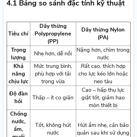
4.1 Bảng so sánh đặc tính kỹ thuật
Dây thừng
Dây thừng Nylon
Tiêu chí
Polypropylene
(PA)
(PP)
Trọng
Nặng hơn, chìm trong
Nhẹ hơn, dễ nổi
lượng
nước
Khả
Mức trung bình,
Rất cao, thích hợp
năng
phù hợp với tải
cho lực kéo lớn hoặc
chịu lực
trọng vừa
neo tàu
Cao – hấp thụ lực
Độ đàn
Thấp – ít co giãn
giật tốt, giảm hao
hồi
mòn thiết bị
Chống
nước,
Tốt, không hút
Hút ẩm nhẹ, cần bảo
ẩm,
nước
quản sau khi sử dụng
muối