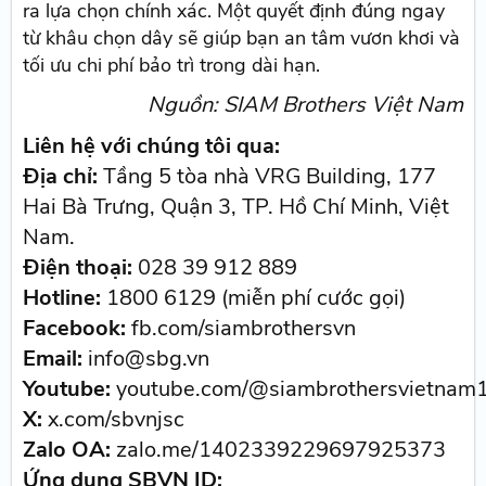
ra lựa chọn chính xác. Một quyết định đúng ngay
từ khâu chọn dây sẽ giúp bạn an tâm vươn khơi và
tối ưu chi phí bảo trì trong dài hạn.
Nguồn: SIAM Brothers Việt Nam
Liên hệ với chúng tôi qua:
Địa chỉ:
Tầng 5 tòa nhà VRG Building, 177
Hai Bà Trưng, Quận 3, TP. Hồ Chí Minh, Việt
Nam.
Điện thoại:
028 39 912 889
Hotline:
1800 6129 (miễn phí cước gọi)
Facebook:
fb.com/siambrothersvn
Email:
info@sbg.vn
Youtube:
youtube.com/@siambrothersvietnam
X:
x.com/sbvnjsc
Zalo OA:
zalo.me/1402339229697925373
Ứng dụng SBVN ID: