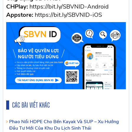
CHPlay:
https://bit.ly/SBVNID-Android
Appstore:
https://bit.ly/SBVNID-iOS
CÁC BÀI VIẾT KHÁC
Phao Nổi HDPE Cho Bến Kayak Và SUP – Xu Hướng
Đầu Tư Mới Của Khu Du Lịch Sinh Thái