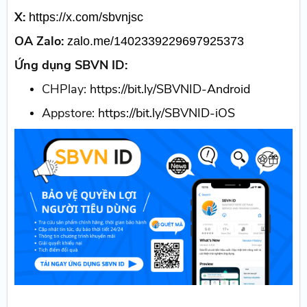
X:
https://x.com/sbvnjsc
OA Zalo:
zalo.me/1402339229697925373
Ứng dụng SBVN ID:
CHPlay:
https://bit.ly/SBVNID-Android
Appstore:
https://bit.ly/SBVNID-iOS