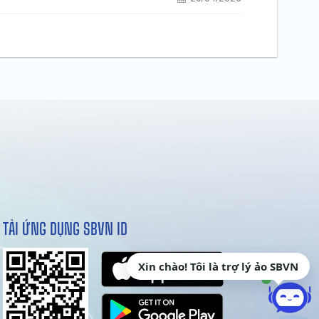
TẢI ỨNG DỤNG SBVN ID
Xin chào! Tôi là trợ lý ảo SBVN