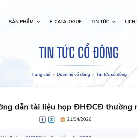
SẢN PHẨM
E-CATALOGUE
TIN TỨC
LỊCH
TIN TỨC CỔ ĐÔNG
Trang chủ
Quan hệ cổ đông
Tin tức cổ đông
ờng dẫn tài liệu họp ĐHĐCĐ thường 
21/04/2026