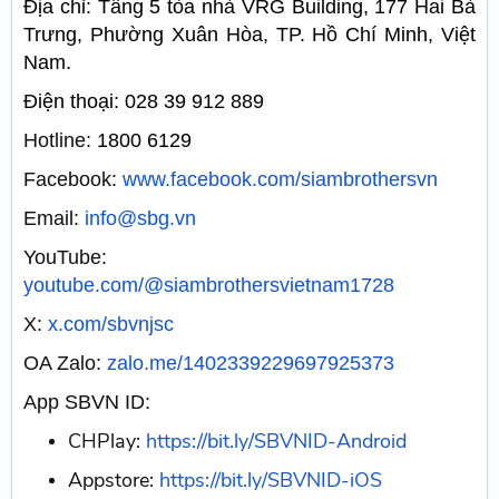
Địa chỉ: Tầng 5 tòa nhà VRG Building, 177 Hai Bà
Trưng, Phường Xuân Hòa, TP. Hồ Chí Minh, Việt
Nam.
Điện thoại: 028 39 912 889
Hotline:
1800 6129
Facebook:
www.facebook.com/siambrothersvn
Email:
info@sbg.vn
YouTube:
youtube.com/@siambrothersvietnam1728
X:
x.com/sbvnjsc
OA Zalo:
zalo.me/1402339229697925373
App SBVN ID:
CHPlay:
https://bit.ly/SBVNID-Android
Appstore:
https://bit.ly/SBVNID-iOS​