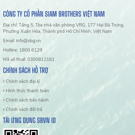
CÔNG TY CỔ PHẦN SIAM BROTHERS VIỆT NAM
Địa chỉ: Tầng 5, Tòa nhà văn phòng VRG, 177 Hai Bà Trưng,
Phường Xuân Hòa, Thành phố Hồ Chí Minh, Việt Nam
Email: info@sbg.vn
Hotline: 1800 6129
Mã số thuế: 0300812161
CHÍNH SÁCH HỖ TRỢ
Chính sách đại lý
Hình thức thanh toán
Chính sách bảo hành
Chính sách đổi trả
TẢI ỨNG DỤNG SBVN ID