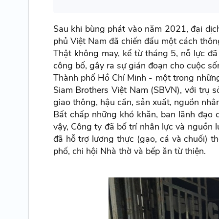
Sau khi bùng phát vào năm 2021, đại dịch
phủ Việt Nam đã chiến đấu một cách thông
Thật không may, kể từ tháng 5, nỗ lực đã
công bố, gây ra sự gián đoạn cho cuộc số
Thành phố Hồ Chí Minh - một trong những 
Siam Brothers Việt Nam (SBVN), với trụ s
giao thông, hậu cần, sản xuất, nguồn nhân 
Bất chấp những khó khăn, ban lãnh đạo c
vậy, Công ty đã bố trí nhân lực và nguồn 
đã hỗ trợ lương thực (gạo, cá và chuối
phố, chi hội Nhà thờ và bếp ăn từ thiện.