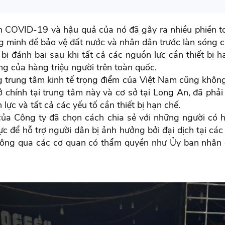
 COVID-19 và hậu quả của nó đã gây ra nhiều phiền toá
 minh để bảo vệ đất nước và nhân dân trước làn sóng củ
 bị đánh bại sau khi tất cả các nguồn lực cần thiết bị 
ng của hàng triệu người trên toàn quốc.
trung tâm kinh tế trọng điểm của Việt Nam cũng không
ở chính tại trung tâm này và cơ sở tại Long An, đã phải
lực và tất cả các yếu tố cần thiết bị hạn chế.
ủa Công ty đã chọn cách chia sẻ với những người có h
lực để hỗ trợ người dân bị ảnh hưởng bởi đại dịch tại c
) thông qua các cơ quan có thẩm quyền như Ủy ban nh