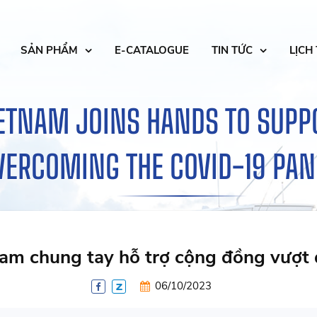
SẢN PHẨM
E-CATALOGUE
TIN TỨC
LỊCH
ETNAM JOINS HANDS TO SUPP
VERCOMING THE COVID-19 PA
am chung tay hỗ trợ cộng đồng vượt 
06/10/2023