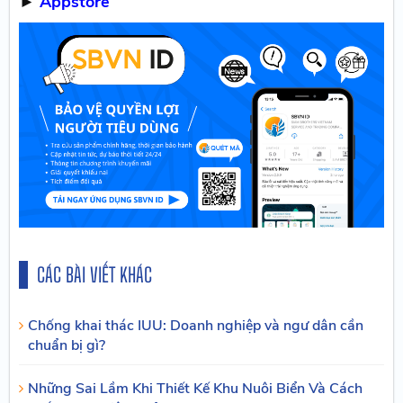
►
Appstore
CÁC BÀI VIẾT KHÁC
Chống khai thác IUU: Doanh nghiệp và ngư dân cần
chuẩn bị gì?
Những Sai Lầm Khi Thiết Kế Khu Nuôi Biển Và Cách