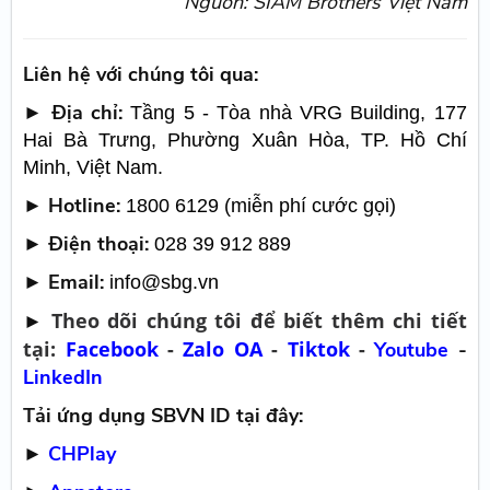
Nguồn: SIAM Brothers Việt Nam
Liên hệ với chúng tôi qua:
► Địa chỉ:
Tầng 5 - Tòa nhà VRG Building, 177
Hai Bà Trưng, Phường Xuân Hòa, TP. Hồ Chí
Minh, Việt Nam.
► Hotline:
1800 6129 (miễn phí cước gọi)
► Điện thoại:
028 39 912 889
► Email:
info@sbg.vn
Theo dõi chúng tôi để biết thêm chi tiết
►
tại:
Facebook
-
Zalo OA
-
Tiktok
-
Youtube
-
LinkedIn
Tải ứng dụng SBVN ID tại đây:
►
CHPlay