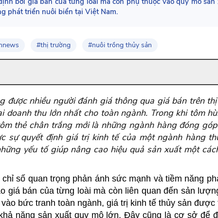
định bởi giá bán của từng loài mà còn phụ thuộc vào quy mô sản x
g phát triển nuôi biển tại Việt Nam.
mnews
#thị trường
#nuôi trồng thủy sản
ờng được nhiều người đánh giá thông qua giá bán trên thị
ại doanh thu lớn nhất cho toàn ngành. Trong khi tôm 
và tôm thẻ chân trắng mới là những ngành hàng đóng gó
ực sự quyết định giá trị kinh tế của một ngành hàng t
những yếu tố giúp nâng cao hiệu quả sản xuất một cá
ng chỉ số quan trọng phản ánh sức mạnh và tiềm năng phá
vào giá bán của từng loài mà còn liên quan đến sản lượn
 vào bức tranh toàn ngành, giá trị kinh tế thủy sản đượ
ó khả năng sản xuất quy mô lớn. Đây cũng là cơ sở để 