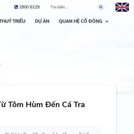
1800 6129
 THUỶ TRIỀU
DỰ ÁN
QUAN HỆ CỔ ĐÔNG
 Từ Tôm Hùm Đến Cá Tra