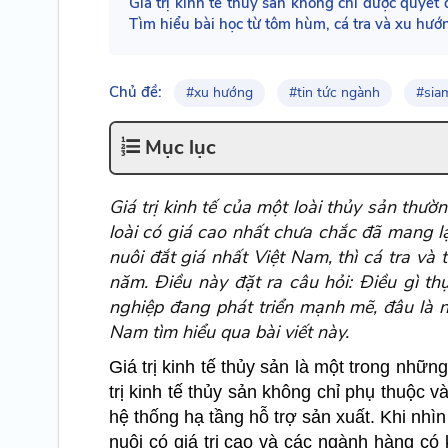
Giá trị kinh tế thủy sản không chỉ được quyết 
Tìm hiểu bài học từ tôm hùm, cá tra và xu hướn
Chủ đề:
#xu hướng
#tin tức ngành
#sia
Mục lục
Giá trị kinh tế của một loài thủy sản thư
loài có giá cao nhất chưa chắc đã mang l
nuôi đắt giá nhất Việt Nam, thì cá tra 
năm. Điều này đặt ra câu hỏi: Điều gì th
nghiệp đang phát triển mạnh mẽ, đâu là 
Nam tìm hiểu qua bài viết này.
Giá trị kinh tế thủy sản là một trong nhữ
trị kinh tế thủy sản không chỉ phụ thuộc 
hệ thống hạ tầng hỗ trợ sản xuất. Khi nhìn
nuôi có giá trị cao và các ngành hàng c